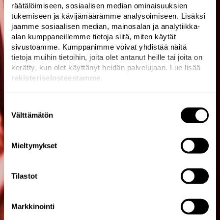
räätälöimiseen, sosiaalisen median ominaisuuksien
tukemiseen ja kävijämäärämme analysoimiseen. Lisäksi
jaamme sosiaalisen median, mainosalan ja analytiikka-
alan kumppaneillemme tietoja siitä, miten käytät
sivustoamme. Kumppanimme voivat yhdistää näitä
tietoja muihin tietoihin, joita olet antanut heille tai joita on
kerätty, kun olet käyttänyt heidän palvelujaan. Lue lisää
rekisteriselosteestamme
.
Suostumuksen
Välttämätön
valinta
We have always existed
Mieltymykset
at the bleeding edge of
brand development.
Tilastot
Markkinointi