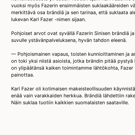
vuoksi myös Fazerin ensimmäisten suklaakääreiden värik
merkittävä osa brändiä ja sen tarinaa, että suklaata al
lukevan Karl Fazer -nimen sijaan.
Pohjoiset arvot ovat syvällä Fazerin Sinisen brändiä ja s
suvulle ystävänpalveluksena, hyvän tahdon eleenä.
— Pohjoismainen vapaus, toisten kunnioittaminen ja a
on toki yksi niistä asioista, jotka brändin pitää pysty
on ylipäätänsä kaiken toimintamme lähtökohta, Fazer
painottaa.
Karl Fazer oli kotimaisen makeisteollisuuden käynnistäjä
enää vain varakkaiden herkkua. Brändiä lähdettiin ra
Näin suklaa tuotiin kaikkien suomalaisten saataville.