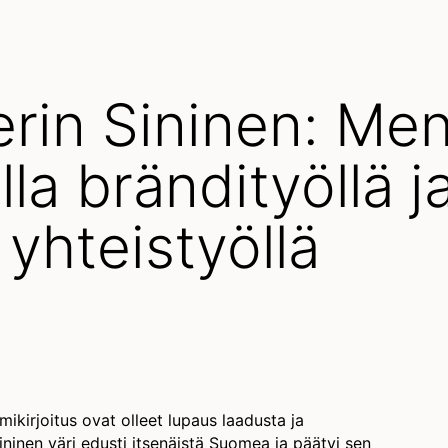
rin Sininen: Me
a brändityöllä j
 yhteistyöllä
imikirjoitus ovat olleet lupaus laadusta ja
sininen väri edusti itsenäistä Suomea ja päätyi sen