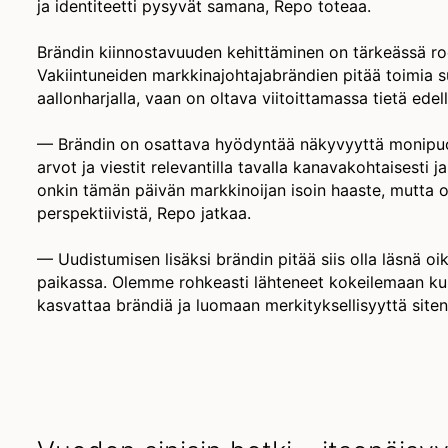
ja identiteetti pysyvät samana, Repo toteaa.
Brändin kiinnostavuuden kehittäminen on tärkeässä ro
Vakiintuneiden markkinajohtajabrändien pitää toimia su
aallonharjalla, vaan on oltava viitoittamassa tietä ede
— Brändin on osattava hyödyntää näkyvyyttä monipuol
arvot ja viestit relevantilla tavalla kanavakohtaisesti j
onkin tämän päivän markkinoijan isoin haaste, mutta
perspektiivistä, Repo jatkaa.
— Uudistumisen lisäksi brändin pitää siis olla läsnä oik
paikassa. Olemme rohkeasti lähteneet kokeilemaan kul
kasvattaa brändiä ja luomaan merkityksellisyyttä siten 