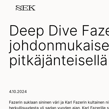
Deep Dive Faze
johdonmukaisell
pitkäjänteisellä
4.10.2024
Fazerin suklaan sininen väri ja Karl Fazerin kultainen n
herkullisuudesta yli sadan vuoden ajan. Karl Fazerille 