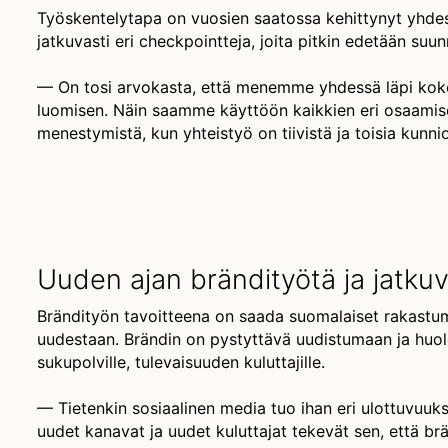
Työskentelytapa on vuosien saatossa kehittynyt yhdess
jatkuvasti eri checkpointteja, joita pitkin edetään suunn
— On tosi arvokasta, että menemme yhdessä läpi koko 
luomisen. Näin saamme käyttöön kaikkien eri osaamise
menestymistä, kun yhteistyö on tiivistä ja toisia kunnio
Uuden ajan brändityötä ja jatku
Brändityön tavoitteena on saada suomalaiset rakastuma
uudestaan. Brändin on pystyttävä uudistumaan ja huol
sukupolville, tulevaisuuden kuluttajille.
— Tietenkin sosiaalinen media tuo ihan eri ulottuvuuk
uudet kanavat ja uudet kuluttajat tekevät sen, että br