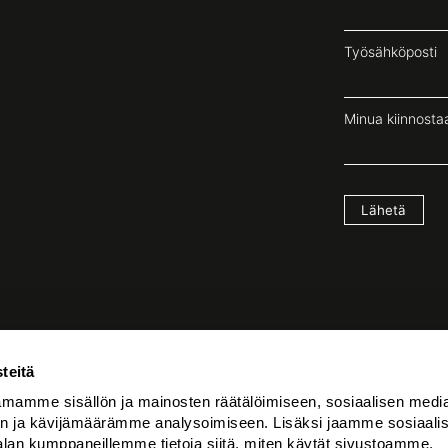
Työsähköposti
Minua kiinnostaa
Lähetä
teitä
Tilaa uutiskirje
mamme sisällön ja mainosten räätälöimiseen, sosiaalisen medi
n ja kävijämäärämme analysoimiseen. Lisäksi jaamme sosiaali
Tilaa
alan kumppaneillemme tietoja siitä, miten käytät sivustoamme.