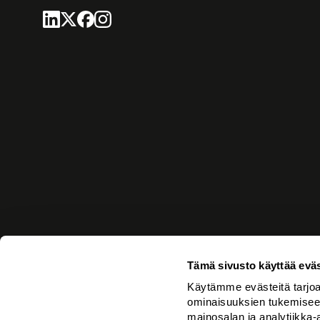
Tämä sivusto käyttää eväs
Brand
Services
Experience
Culture
Käytämme evästeitä tarjoa
Advertising
Network
ominaisuuksien tukemisee
Comms
Blog & News
mainosalan ja analytiikka-