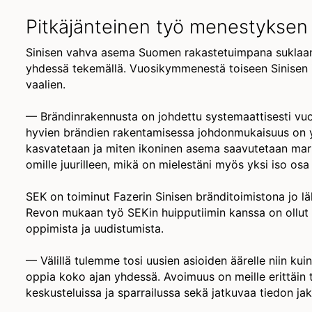
Pitkäjänteinen työ menestyksen
Sinisen vahva asema Suomen rakastetuimpana suklaana
yhdessä tekemällä. Vuosikymmenestä toiseen Sinisen i
vaalien.
— Brändinrakennusta on johdettu systemaattisesti vuos
hyvien brändien rakentamisessa johdonmukaisuus on yks
kasvatetaan ja miten ikoninen asema saavutetaan markki
omille juurilleen, mikä on mielestäni myös yksi iso os
SEK on toiminut Fazerin Sinisen bränditoimistona jo l
Revon mukaan työ SEKin huipputiimin kanssa on ollut er
oppimista ja uudistumista.
— Välillä tulemme tosi uusien asioiden äärelle niin kui
oppia koko ajan yhdessä. Avoimuus on meille erittäin 
keskusteluissa ja sparrailussa sekä jatkuvaa tiedon jak