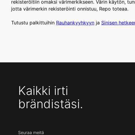
rekisteröitiin omaksi värimerkikseen. Värin käytön, tun
jotta värimerkin rekisteröinti onnistuu, Repo toteaa.
Tutustu palkittuihin
Rauhankyyhkyyn
ja
Sinisen hetkee
Kaikki irti
brändistäsi.
Seuraa meitä