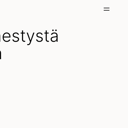
nestystä
a