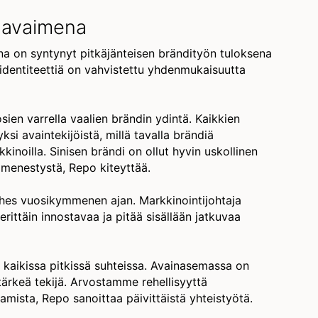
 avaimena
 on syntynyt pitkäjänteisen brändityön tuloksena
dentiteettiä on vahvistettu yhdenmukaisuutta
ien varrella vaalien brändin ydintä. Kaikkien
i avaintekijöistä, millä tavalla brändiä
noilla. Sinisen brändi on ollut hyvin uskollinen
a menestystä, Repo kiteyttää.
ähes vuosikymmenen ajan. Markkinointijohtaja
ittäin innostavaa ja pitää sisällään jatkuvaa
n kaikissa pitkissä suhteissa. Avainasemassa on
tärkeä tekijä. Arvostamme rehellisyyttä
amista, Repo sanoittaa päivittäistä yhteistyötä.