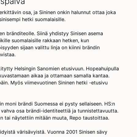
yspäivä
rkittävin osa, ja Sininen onkin halunnut ottaa joka
inisempi hetki suomalaisille.
en bränditeolle. Siinä yhdistyy Sinisen asema
kille suomalaisille rakkaan hetken, kun
isyyden sijaan valittu linja on kiinni brändin
vistaa.
kitytty Helsingin Sanomien etusivuun. Hopeahuipulla
 kuvastamaan aikaa ja ottamaan samalla kantaa.
äin. Myös viimevuotinen Sininen hetki -etusivu
n moni brändi Suomessa ei pysty sellaiseen. HS:n
vahva osa brändi-identiteettiä ja tunnistettavuutta.
in tai näytettiin mitään muuta, Repo taustoittaa.
idyistä värisävyistä. Vuonna 2001 Sinisen sävy