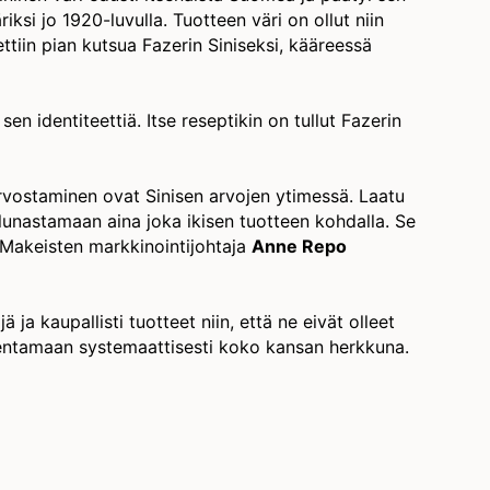
si jo 1920-luvulla. Tuotteen väri on ollut niin
ettiin pian kutsua Fazerin Siniseksi, kääreessä
en identiteettiä. Itse reseptikin on tullut Fazerin
rvostaminen ovat Sinisen arvojen ytimessä. Laatu
ä lunastamaan aina joka ikisen tuotteen kohdalla. Se
 Makeisten markkinointijohtaja
Anne Repo
 ja kaupallisti tuotteet niin, että ne eivät olleet
kentamaan systemaattisesti koko kansan herkkuna.