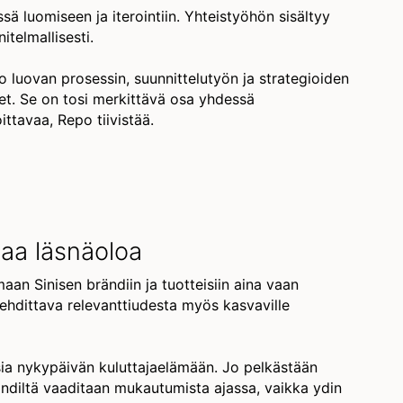
ä luomiseen ja iterointiin. Yhteistyöhön sisältyy
itelmallisesti.
luovan prosessin, suunnittelutyön ja strategioiden
t. Se on tosi merkittävä osa yhdessä
ittavaa, Repo tiivistää.
vaa läsnäoloa
an Sinisen brändiin ja tuotteisiin aina vaan
ehdittava relevanttiudesta myös kasvaville
sia nykypäivän kuluttajaelämään. Jo pelkästään
ändiltä vaaditaan mukautumista ajassa, vaikka ydin