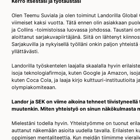
Kerro itsestäsi ja työtaustasi
Olen Teemu Suviala ja olen toiminut Landorilla Global
viimeiset kaksi vuotta. Tätä ennen olin asiakkaan puol
ja Collins -toimistoissa luovassa johdossa. Taustani on
aloittanut sarjakuvapiirtäjänä. Siitä on lähtenyt kiinn
Sarjakuvilla ja nykyisellä työlläni onkin paljon yhteist
yllättävästi.
Landorilla työskentelen laajalla skaalalla hyvin erilais
isoja teknologiafirmoja, kuten Google ja Amazon, isoja
kuten Coca Cola, ja laaja kirjo kulttuuri-instituutioita j
olympiakomiteaan.
Landor ja SEK on viime aikoina tehneet tiivistyneellä 
muutenkin. Miten yhteistyö on sinun näkökulmasta
Mielestäni todella hyvin. Yhteistyömme on tuonut erilai
auttanut näkemään asioita uudella tavalla. Erilaisten 
oppimisen mentaliteettia. Kun meidän tiimimme vierai