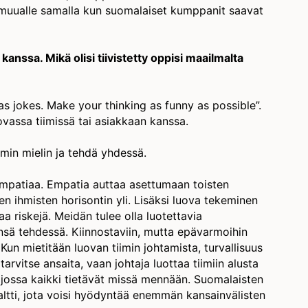
s muualle samalla kun suomalaiset kumppanit saavat
nssa. Mikä olisi tiivistetty oppisi maailmalta
s jokes. Make your thinking as funny as possible”.
uovassa tiimissä tai asiakkaan kanssa.
imin mielin ja tehdä yhdessä.
 empatiaa. Empatia auttaa asettumaan toisten
n ihmisten horisontin yli. Lisäksi luova tekeminen
taa riskejä. Meidän tulee olla luotettavia
sä tehdessä. Kiinnostaviin, mutta epävarmoihin
a. Kun mietitään luovan tiimin johtamista, turvallisuus
tarvitse ansaita, vaan johtaja luottaa tiimiin alusta
jossa kaikki tietävät missä mennään. Suomalaisten
altti, jota voisi hyödyntää enemmän kansainvälisten