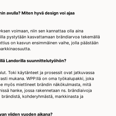
in avulla? Miten hyvä design voi ajaa
yksen voimaan, niin sen kannattaa olla aina
gnilla pystytään kasvattamaan brändiarvoa tekemällä
nttius on kasvun ensimmäinen vaihe, jolla päästään
markkinaosuutta.
llä Landorilla suunnittelutyöhön?
ut. Toki käytänteet ja prosessit ovat jatkuvassa
asti mukana. WPP:llä on oma työkalupakki, joka
mme myös miettineet brändin näkökulmasta, mitä
ynnissä hanke, jossa rakennetaan ns. brändiaivoja
oa brändistä, kohderyhmästä, markkinasta ja
aavan viiden vuoden aikana?