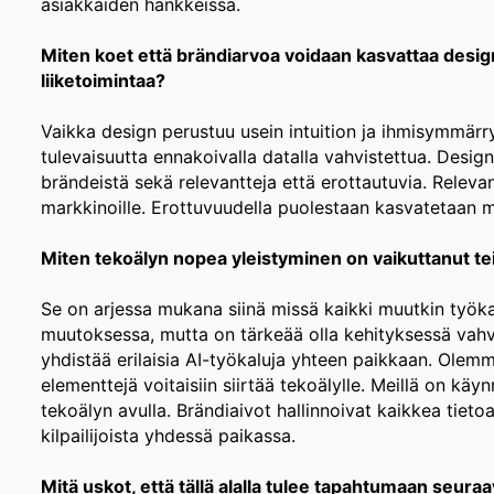
asiakkaiden hankkeissa.
Miten koet että brändiarvoa voidaan kasvattaa design
liiketoimintaa?
Vaikka design perustuu usein intuition ja ihmisymmärr
tulevaisuutta ennakoivalla datalla vahvistettua. Desi
brändeistä sekä relevantteja että erottautuvia. Releva
markkinoille. Erottuvuudella puolestaan kasvatetaan 
Miten tekoälyn nopea yleistyminen on vaikuttanut tei
Se on arjessa mukana siinä missä kaikki muutkin työkal
muutoksessa, mutta on tärkeää olla kehityksessä vahv
yhdistää erilaisia AI-työkaluja yhteen paikkaan. Ole
elementtejä voitaisiin siirtää tekoälylle. Meillä on kä
tekoälyn avulla. Brändiaivot hallinnoivat kaikkea tiet
kilpailijoista yhdessä paikassa.
Mitä uskot, että tällä alalla tulee tapahtumaan seur