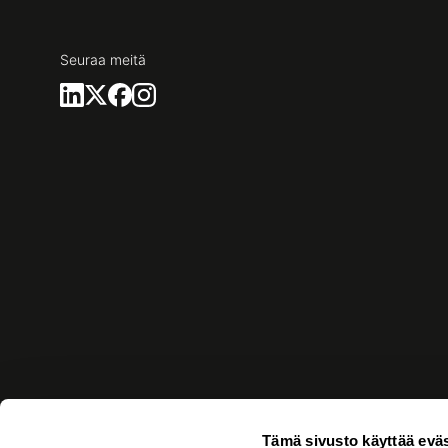
Seuraa meitä
Tämä sivusto käyttää eväs
Brand
Services