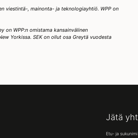
en viestintä-, mainonta- ja teknologiayhtiö. WPP on
ey on WPP:n omistama kansainvälinen
e New Yorkissa. SEK on ollut osa Greytä vuodesta
Jätä yh
Etu- ja sukunimi