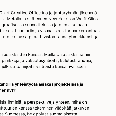
 Chief Creative Officerina ja johtoryhmän jäsenenä
ella Metalla ja sitä ennen New Yorkissa Wolff Olins
 graafisessa suunnittelussa ja olen aikoinaan
ostukseni huumoriin ja visuaaliseen tarinankerrontaan.
ä – molemmissa pitää tiivistää tarina ytimekkäästi ja
ten asiakkaiden kanssa. Meillä on asiakkaina niin
 pankkeja ja vakuutusyhtiöitä, kulutusbrändejä,
a julkisia toimijoita valtioista kansainväliseen
tahdilla yhteistyötä asiakasprojekteissa ja
 mennyt?
sia ihmisiä ja perspektiivejä yhteen, mikä on
kulttuurien kanssa tekeminen ylläpitää jatkuvan
lee Suomessa, he oppivat suomalaisesta