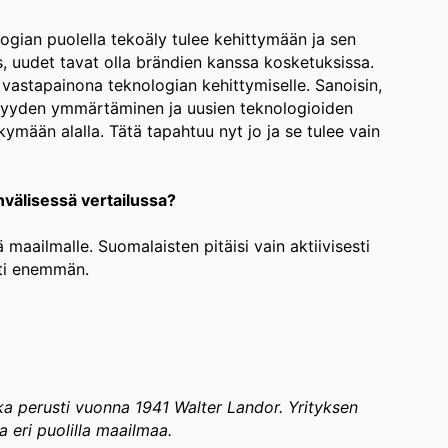
ogian puolella tekoäly tulee kehittymään ja sen
s, uudet tavat olla brändien kanssa kosketuksissa.
vastapainona teknologian kehittymiselle. Sanoisin,
syyden ymmärtäminen ja uusien teknologioiden
mään alalla. Tätä tapahtuu nyt jo ja se tulee vain
välisessä vertailussa?
maailmalle. Suomalaisten pitäisi vain aktiivisesti
ti enemmän.
nka perusti vuonna 1941 Walter Landor. Yrityksen
a eri puolilla maailmaa.