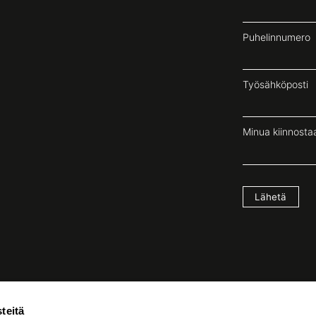
Puhelinnumero
Työsähköposti
Minua kiinnostaa
Lähetä
teitä
Tilaa uutiskirje