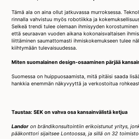
Tämä ala on aina ollut jatkuvassa murroksessa. Teknol
rinnalla vahvistuu myös robotiikka ja kokemuksellisuu
Selkeä trendi tulee olemaan ihmisyyden korostuminen 
että seuraavan vuoden aikana kokonaisvaltaisen ihmi
liittäminen saumattomasti ihmiskokemukseen tulee näky
kiihtymään tulevaisuudessa.
Miten suomalainen design-osaaminen pärjää kansain
Suomessa on huippuosaamista, mitä pitäisi saada lisää 
hankkia enemmän näkyvyyttä ja verkostoitua rohkeas
Taustaa: SEK on vahva osa kansainvälistä ketjua
Landor
on brändikonsultointiin erikoistunut yritys, jo
pääkonttori sijaitsee Lontoossa, ja sillä on 32 toimisto