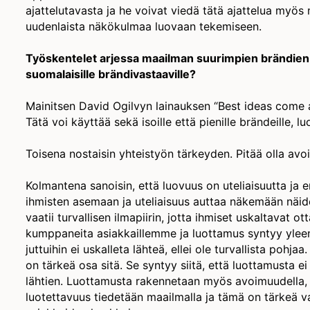
ajattelutavasta ja he voivat viedä tätä ajattelua myö
uudenlaista näkökulmaa luovaan tekemiseen.
Työskentelet arjessa maailman suurimpien brändien ka
suomalaisille brändivastaaville?
Mainitsen David Ogilvyn lainauksen “Best ideas come a
Tätä voi käyttää sekä isoille että pienille brändeille, l
Toisena nostaisin yhteistyön tärkeyden. Pitää olla avo
Kolmantena sanoisin, että luovuus on uteliaisuutta ja
ihmisten asemaan ja uteliaisuus auttaa näkemään näide
vaatii turvallisen ilmapiirin, jotta ihmiset uskaltavat ot
kumppaneita asiakkaillemme ja luottamus syntyy yleen
juttuihin ei uskalleta lähteä, ellei ole turvallista pohja
on tärkeä osa sitä. Se syntyy siitä, että luottamusta ei 
lähtien. Luottamusta rakennetaan myös avoimuudella, 
luotettavuus tiedetään maailmalla ja tämä on tärkeä v