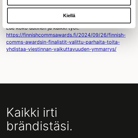
lanseerausvaiheessa haastavat kohderyhmät
Suomessa ja maailmalla
Kiellä
Lue koko uutinen ja kaikki työt:
https://finnishcommsawards.fi/2024/09/26/finnish-
comms-awardsin-finalistit-valittu-parhaita-toita-
yhdistaa-viestinnan-vaikuttavuuden-ymmarrys/
Kaikki irti
brändistäsi.