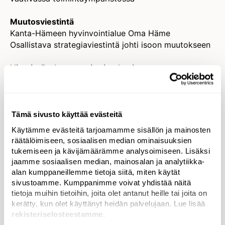
Muutosviestintä
Kanta-Hämeen hyvinvointialue Oma Häme
Osallistava strategiaviestintä johti isoon muutokseen
Viestintävalmennus ja simulaatiot
ABB Suomi
Suomalainen valmennusosaaminen kansainvälisille
areenoille
Tämä sivusto käyttää evästeitä
Hankeviestintä (Julkishallinto, oppilaitokset,
Käytämme evästeitä tarjoamamme sisällön ja mainosten
järjestöt, liitot)
räätälöimiseen, sosiaalisen median ominaisuuksien
Tilastokeskus
tukemiseen ja kävijämäärämme analysoimiseen. Lisäksi
Mennäänkö vaan mutulla? Tilastokeskus ryhtyi
jaamme sosiaalisen median, mainosalan ja analytiikka-
taisteluun suomalaisten tutkimusuupumusta vastaan
alan kumppaneillemme tietoja siitä, miten käytät
sivustoamme. Kumppanimme voivat yhdistää näitä
tietoja muihin tietoihin, joita olet antanut heille tai joita on
Lanseeraus tai repäisy (Julkishallinto, oppilaitokset,
kerätty, kun olet käyttänyt heidän palvelujaan. Lue lisää
järjestöt, liitot)
rekisteriselosteestamme
.
Visit Finland (yhteistyössä Helsinki Partnersin kanssa)