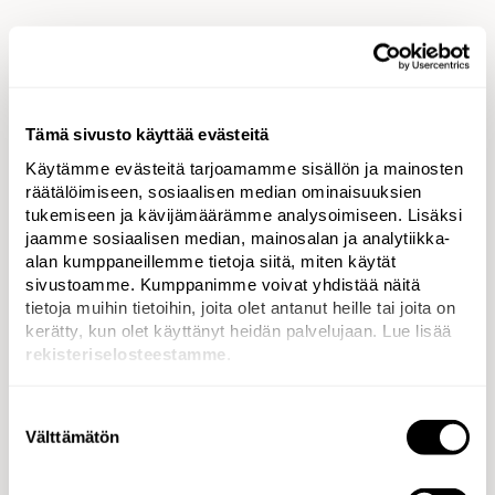
Laaja viestintäkokonaisuus johti
upeisiin tuloksiin
Tämä sivusto käyttää evästeitä
Hanke on ollut menestystarina. Sidosryhmiltä tullut
palaute on ollut kannustavaa ja työ kantanut
Käytämme evästeitä tarjoamamme sisällön ja mainosten
konkreettista hedelmää. Hankkeen aikana
räätälöimiseen, sosiaalisen median ominaisuuksien
tukemiseen ja kävijämäärämme analysoimiseen. Lisäksi
Joensuuhun on sijoittunut neljä uutta
jaamme sosiaalisen median, mainosalan ja analytiikka-
fotoniikkayritystä. Lisäksi on saatu kaksi
alan kumppaneillemme tietoja siitä, miten käytät
sijoittumispäätöstä.
sivustoamme. Kumppanimme voivat yhdistää näitä
tietoja muihin tietoihin, joita olet antanut heille tai joita on
kerätty, kun olet käyttänyt heidän palvelujaan. Lue lisää
rekisteriselosteestamme
.
”Photonics Joensuu -työ on
Suostumuksen
erittäin onnistunut,
Välttämätön
valinta
merkityksellinen ja puhutteleva