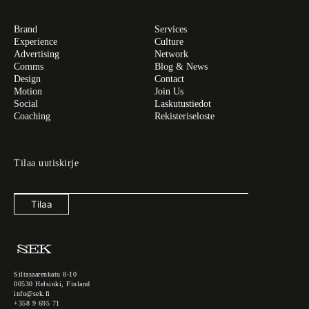
Brand
Services
Experience
Culture
Advertising
Network
Comms
Blog & News
Design
Contact
Motion
Join Us
Social
Laskutustiedot
Coaching
Rekisteriseloste
Tilaa uutiskirje
Tilaa
Siltasaarenkatu 8-10
00530 Helsinki, Finland
info@sek.fi
+358 9 695 71