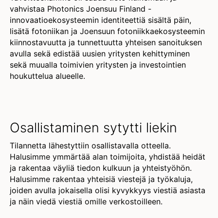
vahvistaa Photonics Joensuu Finland -
innovaatioekosysteemin identiteettiä sisältä päin,
lisätä fotoniikan ja Joensuun fotoniikkaekosysteemin
kiinnostavuutta ja tunnettuutta yhteisen sanoituksen
avulla sekä edistää uusien yritysten kehittyminen
sekä muualla toimivien yritysten ja investointien
houkuttelua alueelle.
Osallistaminen sytytti liekin
Tilannetta lähestyttiin osallistavalla otteella.
Halusimme ymmärtää alan toimijoita, yhdistää heidät
ja rakentaa väyliä tiedon kulkuun ja yhteistyöhön.
Halusimme rakentaa yhteisiä viestejä ja työkaluja,
joiden avulla jokaisella olisi kyvykkyys viestiä asiasta
ja näin viedä viestiä omille verkostoilleen.