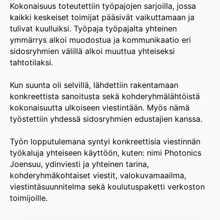
Kokonaisuus toteutettiin työpajojen sarjoilla, jossa
kaikki keskeiset toimijat pääsivät vaikuttamaan ja
tulivat kuulluiksi. Työpaja työpajalta yhteinen
ymmärrys alkoi muodostua ja kommunikaatio eri
sidosryhmien välillä alkoi muuttua yhteiseksi
tahtotilaksi.
Kun suunta oli selvillä, lähdettiin rakentamaan
konkreettista sanoitusta sekä kohderyhmälähtöistä
kokonaisuutta ulkoiseen viestintään. Myös nämä
työstettiin yhdessä sidosryhmien edustajien kanssa.
Työn lopputulemana syntyi konkreettisia viestinnän
työkaluja yhteiseen käyttöön, kuten: nimi Photonics
Joensuu, ydinviesti ja yhteinen tarina,
kohderyhmäkohtaiset viestit, valokuvamaailma,
viestintäsuunnitelma sekä koulutuspaketti verkoston
toimijoille.