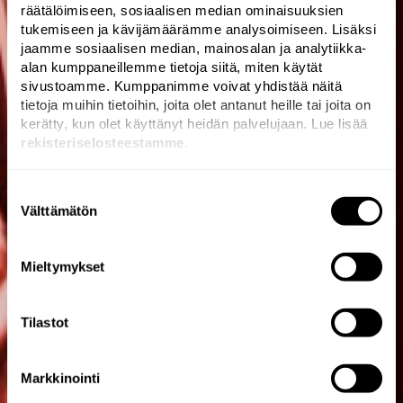
räätälöimiseen, sosiaalisen median ominaisuuksien
tukemiseen ja kävijämäärämme analysoimiseen. Lisäksi
jaamme sosiaalisen median, mainosalan ja analytiikka-
alan kumppaneillemme tietoja siitä, miten käytät
sivustoamme. Kumppanimme voivat yhdistää näitä
tietoja muihin tietoihin, joita olet antanut heille tai joita on
kerätty, kun olet käyttänyt heidän palvelujaan. Lue lisää
rekisteriselosteestamme
.
Suostumuksen
Välttämätön
valinta
We have always existed
Mieltymykset
at the bleeding edge of
brand development.
Tilastot
Markkinointi