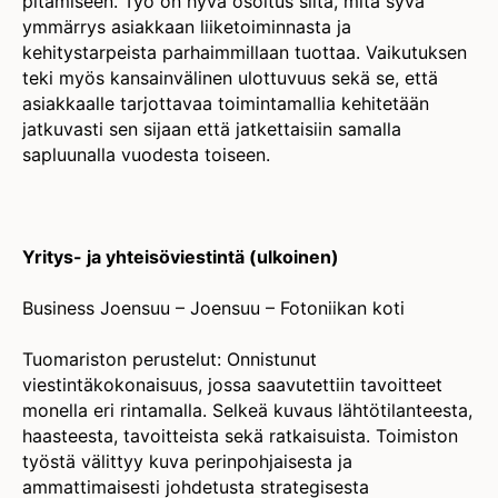
pitämiseen. Työ on hyvä osoitus siitä, mitä syvä
ymmärrys asiakkaan liiketoiminnasta ja
kehitystarpeista parhaimmillaan tuottaa. Vaikutuksen
teki myös kansainvälinen ulottuvuus sekä se, että
asiakkaalle tarjottavaa toimintamallia kehitetään
jatkuvasti sen sijaan että jatkettaisiin samalla
sapluunalla vuodesta toiseen.
Yritys- ja yhteisöviestintä (ulkoinen)
Business Joensuu – Joensuu – Fotoniikan koti
Tuomariston perustelut: Onnistunut
viestintäkokonaisuus, jossa saavutettiin tavoitteet
monella eri rintamalla. Selkeä kuvaus lähtötilanteesta,
haasteesta, tavoitteista sekä ratkaisuista. Toimiston
työstä välittyy kuva perinpohjaisesta ja
ammattimaisesti johdetusta strategisesta