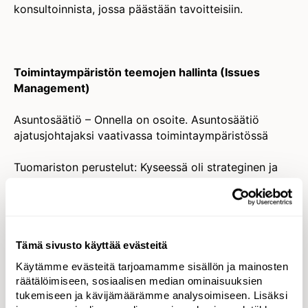
konsultoinnista, jossa päästään tavoitteisiin.
Toimintaympäristön teemojen hallinta (Issues
Management)
Asuntosäätiö – Onnella on osoite. Asuntosäätiö
ajatusjohtajaksi vaativassa toimintaympäristössä
Tuomariston perustelut: Kyseessä oli strateginen ja
monikanavainen keissi, jossa viestinnällä on tuettu
taidokkaasti asiakkaan koko liiketoimintaa ja
edunvalvontatyötä: viestinnästä on tullut aito työkalu
johdolle. Työ oli malliesimerkki siitä, miten pohjaksi
Tämä sivusto käyttää evästeitä
laadittua tutkimusta hyödynnetään tunnettuuden,
maineen ja ajatusjohtajuuden rakentamisessa. Plussaa
Käytämme evästeitä tarjoamamme sisällön ja mainosten
tuli myös yhteistyön pitkäjänteisyydestä.
räätälöimiseen, sosiaalisen median ominaisuuksien
tukemiseen ja kävijämäärämme analysoimiseen. Lisäksi