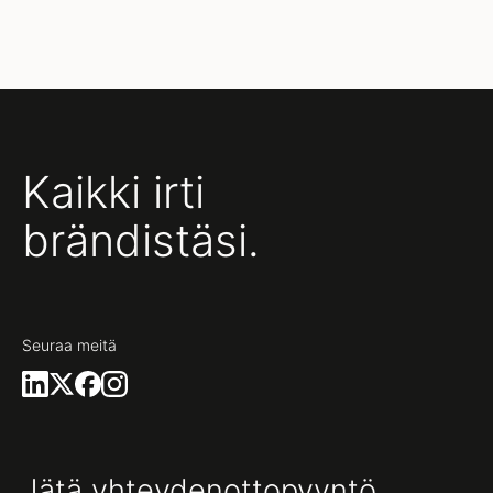
Kaikki irti
brändistäsi.
Seuraa meitä
Jätä yhteydenottopyyntö