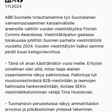
1.11.2024
ABB Suomelle toteuttamamme työ Suomalainen
valmennusosaaminen kansainvälisille
areenoille valittiin vuoden viestintätyöksi Finnish
Comms Awardsissa. Viestintäkilpailun gaalassa
lokakuussa juhlittiin Suomen parhaita viestintätöitä
vuodelta 2024. Vuoden viestintätyön lisäksi saimme
peräti kuusi kategoriavoittoa.
- Tämä oli aivan käsittämätön vuosi meille. Erityisin
onnellinen olen siitä, miten laaja-alainen
osaamisemme näkyy palkinnoissa. Palkintoja tuli
muutosviestinnästä B2B-viestintään ja teemojen
hallinnasta hankeviestintään, iloitsee SEKin
viestintäliiketoiminnan vetäjä Tiina Hosiokoski.
- Tuomariston perusteluissa näkyy ammattitaidon
arvostus ja pitkäkestoinen yhdessä tekeminen