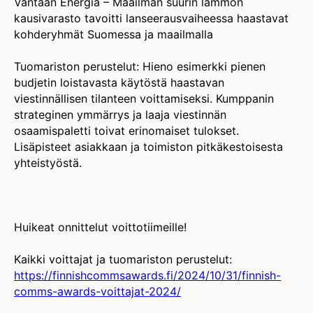
Vantaan Energia – Maailman suurin lämmön
kausivarasto tavoitti lanseerausvaiheessa haastavat
kohderyhmät Suomessa ja maailmalla
Tuomariston perustelut: Hieno esimerkki pienen
budjetin loistavasta käytöstä haastavan
viestinnällisen tilanteen voittamiseksi. Kumppanin
strateginen ymmärrys ja laaja viestinnän
osaamispaletti toivat erinomaiset tulokset.
Lisäpisteet asiakkaan ja toimiston pitkäkestoisesta
yhteistyöstä.
Huikeat onnittelut voittotiimeille!
Kaikki voittajat ja tuomariston perustelut:
https://finnishcommsawards.fi/2024/10/31/finnish-
comms-awards-voittajat-2024/