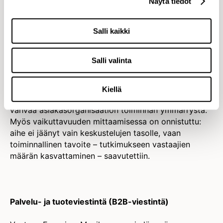
Näytä tiedot
järjestöt, liitot)
Tilastokeskus – Mennäänkö vaan mutulla?
Salli kaikki
Tilastokeskus ryhtyi taisteluun suomalaisten
tutkimusuupumusta vastaan
Salli valinta
Tuomariston perustelut: Yhteiskunnallisesti tärkeää
aihetta on ratkaistu perinteisin keinoin, mutta
Kiellä
laadukkaasti toteutettuna. Kilpailutyö osoittaa
vahvaa asiakasorganisaation toiminnan ymmärrystä.
Myös vaikuttavuuden mittaamisessa on onnistuttu:
aihe ei jäänyt vain keskustelujen tasolle, vaan
toiminnallinen tavoite – tutkimukseen vastaajien
määrän kasvattaminen – saavutettiin.
Palvelu- ja tuoteviestintä (B2B-viestintä)