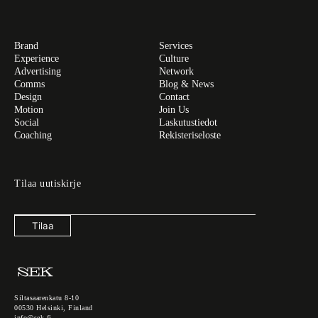
Brand
Services
Experience
Culture
Advertising
Network
Comms
Blog & News
Design
Contact
Motion
Join Us
Social
Laskutustiedot
Coaching
Rekisteriseloste
Tilaa uutiskirje
Tilaa
Siltasaarenkatu 8-10
00530 Helsinki, Finland
info@sek.fi