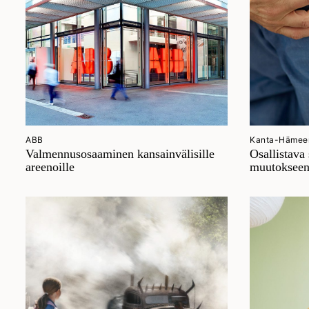
ABB
Kanta-Hämeen
Valmennusosaaminen kansainvälisille
Osallistava 
areenoille
muutoksee