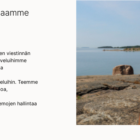
 saamme
n viestinnän
alveluihimme
ta
veluihin. Teemme
toa,
eemojen hallintaa