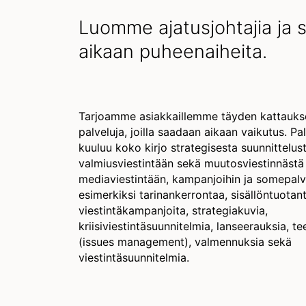
Luomme ajatusjohtajia ja
aikaan puheenaiheita.
Tarjoamme asiakkaillemme täyden kattaukse
palveluja, joilla saadaan aikaan vaikutus. P
kuuluu koko kirjo strategisesta suunnittelus
valmiusviestintään sekä muutosviestinnästä
mediaviestintään, kampanjoihin ja somepal
esimerkiksi tarinankerrontaa, sisällöntuotan
viestintäkampanjoita, strategiakuvia,
kriisiviestintäsuunnitelmia, lanseerauksia, t
(issues management), valmennuksia sekä
viestintäsuunnitelmia.