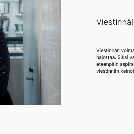
Viestinnä
Viestinnän voima
hajottaa. Siksi 
eteenpäin aspira
viestinnän keinoi