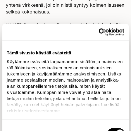
yhtenä virkkeenä, jolloin niistä syntyy kolmen lauseen
selkeä kokonaisuus.
WHAT? Suunnittelen työkseni markkinointiviestintää.
HOW? Teen työni aina niin hyvin kuin suinkin osaan ja
pystyn.
Tämä sivusto käyttää evästeitä
WHY? Koska haluan tehdä ympärilläni olevat taitavat
Käytämme evästeitä tarjoamamme sisällön ja mainosten
ihmiset joka päivä onnelliseksi, jotta he voivat omalla
räätälöimiseen, sosiaalisen median ominaisuuksien
työllään ja toiminnallaan muuttaa maailmaa
tukemiseen ja kävijämäärämme analysoimiseen. Lisäksi
paremmaksi.
jaamme sosiaalisen median, mainosalan ja analytiikka-
alan kumppaneillemme tietoja siitä, miten käytät
Alkuperäinen Golden Circle loppuu tähän, mutta
sivustoamme. Kumppanimme voivat yhdistää näitä
tietoja muihin tietoihin, joita olet antanut heille tai joita on
päätin tehdä muutaman ympyrän lisää ja sukeltaa
kerätty, kun olet käyttänyt heidän palvelujaan. Lue lisää
syvemmälle. Kysyn lisää WHY-kysymyksiä, jotta
rekisteriselosteestamme
.
pääsen kiinni vielä tarkempiin motiiveihini.
WHY? Koska muiden onni tekee minut onnelliseksi.
Suostumuksen