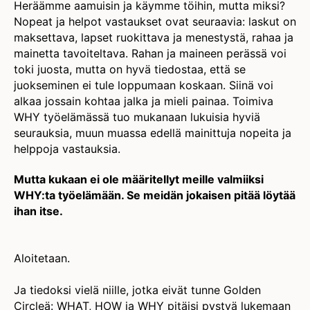
Heräämme aamuisin ja käymme töihin, mutta miksi?
Nopeat ja helpot vastaukset ovat seuraavia: laskut on
maksettava, lapset ruokittava ja menestystä, rahaa ja
mainetta tavoiteltava. Rahan ja maineen perässä voi
toki juosta, mutta on hyvä tiedostaa, että se
juokseminen ei tule loppumaan koskaan. Siinä voi
alkaa jossain kohtaa jalka ja mieli painaa. Toimiva
WHY työelämässä tuo mukanaan lukuisia hyviä
seurauksia, muun muassa edellä mainittuja nopeita ja
helppoja vastauksia.
Mutta kukaan ei ole määritellyt meille valmiiksi
WHY:ta työelämään. Se meidän jokaisen pitää löytää
ihan itse.
Aloitetaan.
Ja tiedoksi vielä niille, jotka eivät tunne Golden
Circleä: WHAT, HOW ja WHY pitäisi pystyä lukemaan