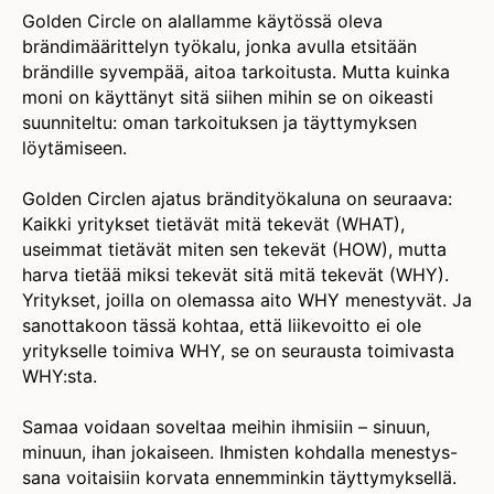
Golden Circle on alallamme käytössä oleva
brändimäärittelyn työkalu, jonka avulla etsitään
brändille syvempää, aitoa tarkoitusta. Mutta kuinka
moni on käyttänyt sitä siihen mihin se on oikeasti
suunniteltu: oman tarkoituksen ja täyttymyksen
löytämiseen.
Golden Circlen ajatus brändityökaluna on seuraava:
Kaikki yritykset tietävät mitä tekevät (WHAT),
useimmat tietävät miten sen tekevät (HOW), mutta
harva tietää miksi tekevät sitä mitä tekevät (WHY).
Yritykset, joilla on olemassa aito WHY menestyvät. Ja
sanottakoon tässä kohtaa, että liikevoitto ei ole
yritykselle toimiva WHY, se on seurausta toimivasta
WHY:sta.
Samaa voidaan soveltaa meihin ihmisiin – sinuun,
minuun, ihan jokaiseen. Ihmisten kohdalla menestys-
sana voitaisiin korvata ennemminkin täyttymyksellä.