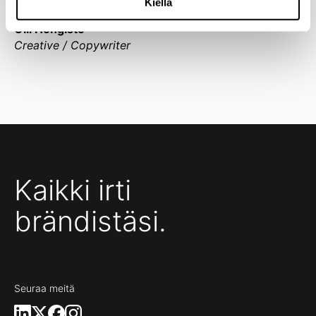
Kiellä
Olli Hongisto
Creative / Copywriter
Kaikki irti
brändistäsi.
Seuraa meitä