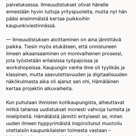
palveluksessa. Ilmeuudistukset olivat hänelle
ennestään hyvin tuttuja yrityspuolelta, mutta nyt hän
pääsi ensimmäistä kertaa puikkoihin
kaupunkiviestinnässä.
— Ilmeuudistuksen aloittaminen on aina jännittävä
paikka. Tiesin myös etukäteen, että onnistuneen
ilmeen aikaansaaminen on monivaiheinen prosessi,
jota työstetään erilaisissa työpajoissa ja
workshopeissa. Kaupungin vanha ilme oli tyylikäs ja
klassinen, mutta saavutettavuuden ja digitaalisuuden
näkökulmasta aika oli ajanut sen ohi, Hämäläinen
kertaa projektin alkuvaiheita.
Kun puhutaan ihmisten kotikaupungista, aiheuttavat
mitkä tahansa uudistukset monesti vahvoja tunteita ja
mielipiteitä. Hämäläistä jännitti erityisesti se, miten
uuden ilmeen hyppyrimäistä inspiroitunut muotoilu
otettaisiin kaupunkilaisten toimesta vastaan –