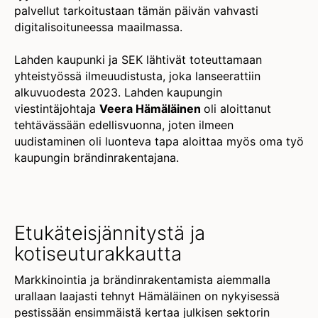
palvellut tarkoitustaan tämän päivän vahvasti
digitalisoituneessa maailmassa.
Lahden kaupunki ja SEK lähtivät toteuttamaan
yhteistyössä ilmeuudistusta, joka lanseerattiin
alkuvuodesta 2023. Lahden kaupungin
viestintäjohtaja
Veera Hämäläinen
oli aloittanut
tehtävässään edellisvuonna, joten ilmeen
uudistaminen oli luonteva tapa aloittaa myös oma työ
kaupungin brändinrakentajana.
Etukäteisjännitystä ja
kotiseuturakkautta
Markkinointia ja brändinrakentamista aiemmalla
urallaan laajasti tehnyt Hämäläinen on nykyisessä
pestissään ensimmäistä kertaa julkisen sektorin