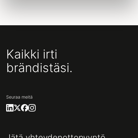
Kaikki irti
brändistäsi.
Seuraa meitä
Jätä yhteydenottopyyntö