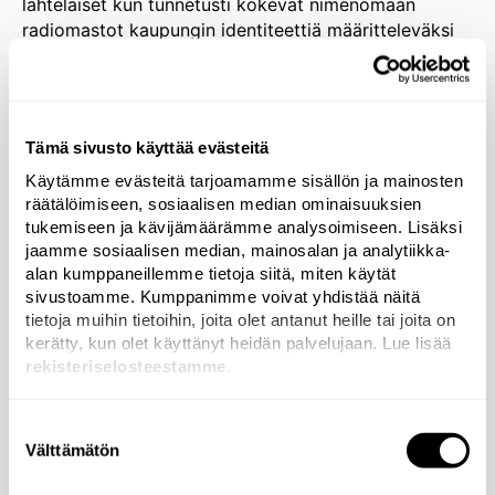
lahtelaiset kun tunnetusti kokevat nimenomaan
radiomastot kaupungin identiteettiä määritteleväksi
tekijäksi.
— Palaute oli hämmästyttävän hyvää. Myös alun
perin ilmeuudistukseen epäilevämmin suhtautuneet
Tämä sivusto käyttää evästeitä
käänsivät kelkkansa nähtyään lopputuloksen. SEKin
Käytämme evästeitä tarjoamamme sisällön ja mainosten
tiimi kävi tutustumassa kaupunkiin useamman kerran,
räätälöimiseen, sosiaalisen median ominaisuuksien
mikä näkyy valmiissa ilmeessä. Oma suosikkini
tukemiseen ja kävijämäärämme analysoimiseen. Lisäksi
kaikista uudistuksen elementeistä on animaatio, jossa
jaamme sosiaalisen median, mainosalan ja analytiikka-
i:n piste hyppää hyppyrimäestä, Hämäläinen kertoo.
alan kumppaneillemme tietoja siitä, miten käytät
sivustoamme. Kumppanimme voivat yhdistää näitä
tietoja muihin tietoihin, joita olet antanut heille tai joita on
kerätty, kun olet käyttänyt heidän palvelujaan. Lue lisää
rekisteriselosteestamme
.
Aitoa lahtelaisuutta väreissä ja
sloganissa
Suostumuksen
Välttämätön
valinta
Ilmeuudistukseen sisältyi visuaalisten elementtien