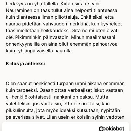
herkkyys on yhä tallella. Kiitän siitä itseäni.
Nauraminen on taas tullut aina helposti tilanteessa
kuin tilanteessa ilman piilotteluja. Ehkä siksi, että
naurua pidetään vahvuuden merkkinä, kun kyyneleet
taas mielletään heikkoudeksi. Sitä ne muuten eivät
ole. Pikimminkin päinvastoin. Minun maailmassani
onnenkyynelillä on aina ollut enemmän painoarvoa
kuin tyhjänpäiväisellä naurulla.
Kiitos ja anteeksi
Olen saanut henkisesti turpaan urani aikana enemmän
kuin tarpeeksi. Osaan ottaa verbaaliset iskut vastaan
ei-henkilökohtaisesti, nahkani on paksu. Mutta
valehtelisin, jos väittäisin, että ei surettaisi, kun
pikkulinnulta, jota myös ideaksi kutsutaan, nypitään
palaverissa siivet. Liian usein erikoisiin syihin vedoten
ja satuttavin sanankääntein.