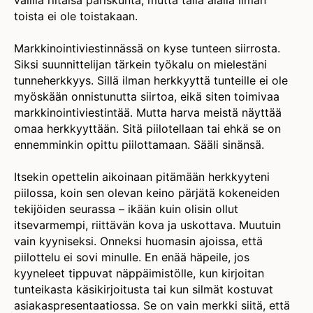
välillä riitaisa pariskunta, mutta tällä alalla ilman
toista ei ole toistakaan.
Markkinointiviestinnässä on kyse tunteen siirrosta.
Siksi suunnittelijan tärkein työkalu on mielestäni
tunneherkkyys. Sillä ilman herkkyyttä tunteille ei ole
myöskään onnistunutta siirtoa, eikä siten toimivaa
markkinointiviestintää. Mutta harva meistä näyttää
omaa herkkyyttään. Sitä piilotellaan tai ehkä se on
ennemminkin opittu piilottamaan. Sääli sinänsä.
Itsekin opettelin aikoinaan pitämään herkkyyteni
piilossa, koin sen olevan keino pärjätä kokeneiden
tekijöiden seurassa – ikään kuin olisin ollut
itsevarmempi, riittävän kova ja uskottava. Muutuin
vain kyyniseksi. Onneksi huomasin ajoissa, että
piilottelu ei sovi minulle. En enää häpeile, jos
kyyneleet tippuvat näppäimistölle, kun kirjoitan
tunteikasta käsikirjoitusta tai kun silmät kostuvat
asiakaspresentaatiossa. Se on vain merkki siitä, että