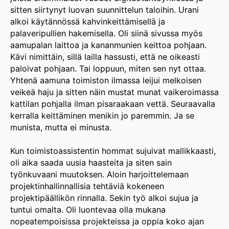
sitten siirtynyt luovan suunnittelun taloihin. Urani
alkoi käytännössä kahvinkeittämisellä ja
palaveripullien hakemisella. Oli siinä sivussa myös
aamupalan laittoa ja kananmunien keittoa pohjaan.
Kävi nimittäin, sillä lailla hassusti, että ne oikeasti
paloivat pohjaan. Tai loppuun, miten sen nyt ottaa.
Yhtenä aamuna toimiston ilmassa leijui melkoisen
veikeä haju ja sitten näin mustat munat vaikeroimassa
kattilan pohjalla ilman pisaraakaan vettä. Seuraavalla
kerralla keittäminen menikin jo paremmin. Ja se
munista, mutta ei minusta.
Kun toimistoassistentin hommat sujuivat mallikkaasti,
oli aika saada uusia haasteita ja siten sain
työnkuvaani muutoksen. Aloin harjoittelemaan
projektinhallinnallisia tehtäviä kokeneen
projektipäällikön rinnalla. Sekin työ alkoi sujua ja
tuntui omalta. Oli luontevaa olla mukana
nopeatempoisissa projekteissa ja oppia koko ajan