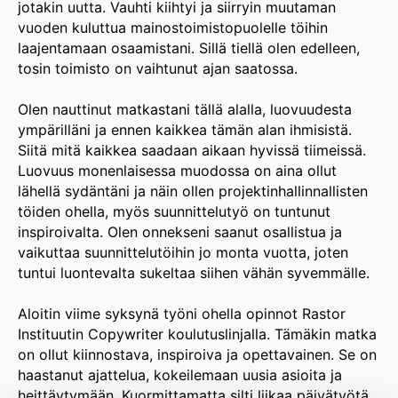
jotakin uutta. Vauhti kiihtyi ja siirryin muutaman
vuoden kuluttua mainostoimistopuolelle töihin
laajentamaan osaamistani. Sillä tiellä olen edelleen,
tosin toimisto on vaihtunut ajan saatossa.
Olen nauttinut matkastani tällä alalla, luovuudesta
ympärilläni ja ennen kaikkea tämän alan ihmisistä.
Siitä mitä kaikkea saadaan aikaan hyvissä tiimeissä.
Luovuus monenlaisessa muodossa on aina ollut
lähellä sydäntäni ja näin ollen projektinhallinnallisten
töiden ohella, myös suunnittelutyö on tuntunut
inspiroivalta. Olen onnekseni saanut osallistua ja
vaikuttaa suunnittelutöihin jo monta vuotta, joten
tuntui luontevalta sukeltaa siihen vähän syvemmälle.
Aloitin viime syksynä työni ohella opinnot Rastor
Instituutin Copywriter koulutuslinjalla. Tämäkin matka
on ollut kiinnostava, inspiroiva ja opettavainen. Se on
haastanut ajattelua, kokeilemaan uusia asioita ja
heittäytymään. Kuormittamatta silti liikaa päivätyötä