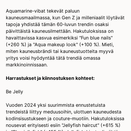
Aquamarine-vibat tekevät paluun
kauneusmaailmassa, kun Gen Z ja milleniaalit löytävät
tapoja yhdistää tämän 60-luvun trendin osaksi
päivittäistä kauneusilmettään. Hakutuloksissa on
havaittavissa kasvua esimerkiksi "Fun blue nails"
(+260 %) ja "Aqua makeup look" (+100 %). Mieti,
miten kauneusbrändi tai kauneustuotteita myyvä
yritys voisi hyödyntää tätä trendiä omassa
markkinoinnissaan.
Harrastukset ja kiinnostuksen kohteet:
Be Jelly
Vuoden 2024 yksi suurimmista ennustetuista
trendeistä liittyy meduusoihin, ulottuen kauneudesta
kodinsisustukseen ja couture-muotiin. Hakutuloksissa
nousevat erityisesti esiin "Jellyfish haircut" (+615 %)