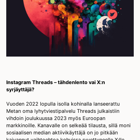
Instagram Threads – tähdenlento vai X:n
syrjäyttäjä?
Vuoden 2022 lopulla isolla kohinalla lanseerattu
Metan oma lyhytviestipalvelu Threads julkaistiin
vihdoin joulukuussa 2023 myös Euroopan
markkinoille. Kanavalle on selkeää tilausta, sillä moni
sosiaalisen median aktiivikäyttäjä on jo pitkään
kaivannut vaihtoehtoa kohuissa ryvettyneelle X:lle.