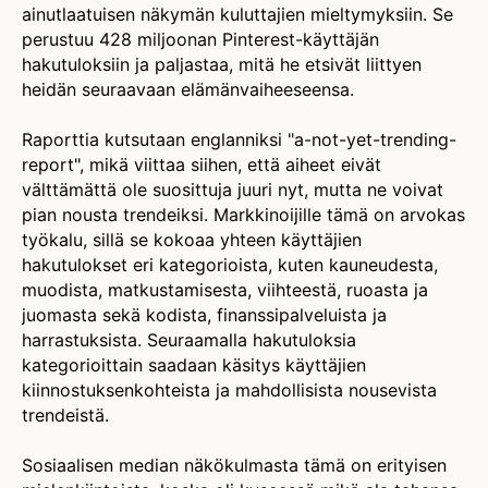
ainutlaatuisen näkymän kuluttajien mieltymyksiin. Se
perustuu 428 miljoonan Pinterest-käyttäjän
hakutuloksiin ja paljastaa, mitä he etsivät liittyen
heidän seuraavaan elämänvaiheeseensa.
Raporttia kutsutaan englanniksi "a-not-yet-trending-
report", mikä viittaa siihen, että aiheet eivät
välttämättä ole suosittuja juuri nyt, mutta ne voivat
pian nousta trendeiksi. Markkinoijille tämä on arvokas
työkalu, sillä se kokoaa yhteen käyttäjien
hakutulokset eri kategorioista, kuten kauneudesta,
muodista, matkustamisesta, viihteestä, ruoasta ja
juomasta sekä kodista, finanssipalveluista ja
harrastuksista. Seuraamalla hakutuloksia
kategorioittain saadaan käsitys käyttäjien
kiinnostuksenkohteista ja mahdollisista nousevista
trendeistä.
Sosiaalisen median näkökulmasta tämä on erityisen