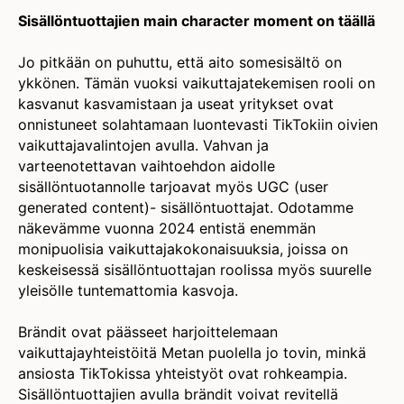
Sisällöntuottajien main character moment on täällä
Jo pitkään on puhuttu, että aito somesisältö on
ykkönen. Tämän vuoksi vaikuttajatekemisen rooli on
kasvanut kasvamistaan ja useat yritykset ovat
onnistuneet solahtamaan luontevasti TikTokiin oivien
vaikuttajavalintojen avulla. Vahvan ja
varteenotettavan vaihtoehdon aidolle
sisällöntuotannolle tarjoavat myös UGC (user
generated content)- sisällöntuottajat. Odotamme
näkevämme vuonna 2024 entistä enemmän
monipuolisia vaikuttajakokonaisuuksia, joissa on
keskeisessä sisällöntuottajan roolissa myös suurelle
yleisölle tuntemattomia kasvoja.
Brändit ovat päässeet harjoittelemaan
vaikuttajayhteistöitä Metan puolella jo tovin, minkä
ansiosta TikTokissa yhteistyöt ovat rohkeampia.
Sisällöntuottajien avulla brändit voivat revitellä