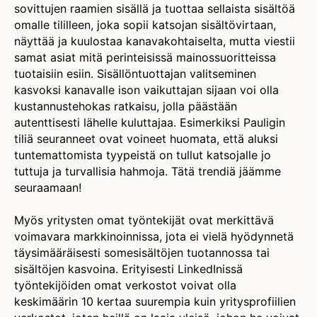
sovittujen raamien sisällä ja tuottaa sellaista sisältöä
omalle tililleen, joka sopii katsojan sisältövirtaan,
näyttää ja kuulostaa kanavakohtaiselta, mutta viestii
samat asiat mitä perinteisissä mainossuoritteissa
tuotaisiin esiin. Sisällöntuottajan valitseminen
kasvoksi kanavalle ison vaikuttajan sijaan voi olla
kustannustehokas ratkaisu, jolla päästään
autenttisesti lähelle kuluttajaa. Esimerkiksi Pauligin
tiliä seuranneet ovat voineet huomata, että aluksi
tuntemattomista tyypeistä on tullut katsojalle jo
tuttuja ja turvallisia hahmoja. Tätä trendiä jäämme
seuraamaan!
Myös yritysten omat työntekijät ovat merkittävä
voimavara markkinoinnissa, jota ei vielä hyödynnetä
täysimääräisesti somesisältöjen tuotannossa tai
sisältöjen kasvoina. Erityisesti LinkedInissä
työntekijöiden omat verkostot voivat olla
keskimäärin 10 kertaa suurempia kuin yritysprofiilien