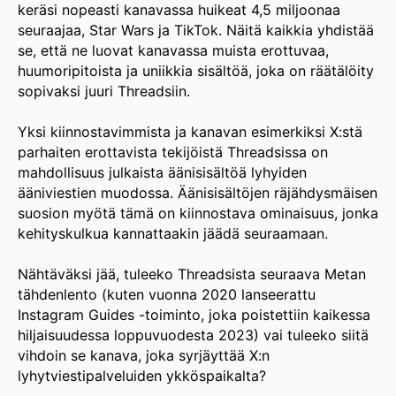
keräsi nopeasti kanavassa huikeat 4,5 miljoonaa
seuraajaa, Star Wars ja TikTok. Näitä kaikkia yhdistää
se, että ne luovat kanavassa muista erottuvaa,
huumoripitoista ja uniikkia sisältöä, joka on räätälöity
sopivaksi juuri Threadsiin.
Yksi kiinnostavimmista ja kanavan esimerkiksi X:stä
parhaiten erottavista tekijöistä Threadsissa on
mahdollisuus julkaista äänisisältöä lyhyiden
ääniviestien muodossa. Äänisisältöjen räjähdysmäisen
suosion myötä tämä on kiinnostava ominaisuus, jonka
kehityskulkua kannattaakin jäädä seuraamaan.
Nähtäväksi jää, tuleeko Threadsista seuraava Metan
tähdenlento (kuten vuonna 2020 lanseerattu
Instagram Guides -toiminto, joka poistettiin kaikessa
hiljaisuudessa loppuvuodesta 2023) vai tuleeko siitä
vihdoin se kanava, joka syrjäyttää X:n
lyhytviestipalveluiden ykköspaikalta?