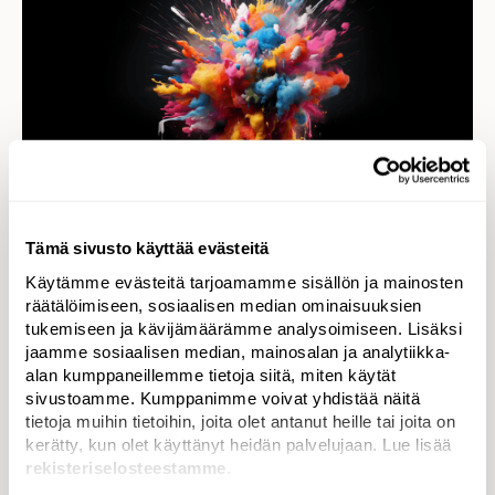
Tämä sivusto käyttää evästeitä
Käytämme evästeitä tarjoamamme sisällön ja mainosten
räätälöimiseen, sosiaalisen median ominaisuuksien
tukemiseen ja kävijämäärämme analysoimiseen. Lisäksi
jaamme sosiaalisen median, mainosalan ja analytiikka-
alan kumppaneillemme tietoja siitä, miten käytät
sivustoamme. Kumppanimme voivat yhdistää näitä
Tekoälyn hiljainen vallankumous
tietoja muihin tietoihin, joita olet antanut heille tai joita on
kerätty, kun olet käyttänyt heidän palvelujaan. Lue lisää
Sosiaalisen median alustat hyödyntävät jo tekoälyä
rekisteriselosteestamme
.
monin tavoin. Tekoälyä käytetään käyttäjien