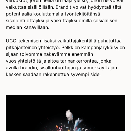
verkostot, joten heillä on laaja yleisö, johon he voivat
vaikuttaa sisällöillään. Brändit voivat hyödyntää tätä
potentiaalia kouluttamalla työntekijöitänsä
sisällöntuottajiksi ja vaikuttajiksi omilla sosiaalisen
median kanavillaan.
UGC-tekemisen lisäksi vaikuttajakentällä puhututtaa
pitkäjänteinen yhteistyö. Pelkkien kampanjarykäisyjen
sijaan toivomme näkevämme enemmän
vuosiyhteistöitä ja aitoa tarinankerrontaa, jonka
avulla brändin, sisällöntuottajan ja some-käyttäjän
kesken saadaan rakennettua syvempi side.