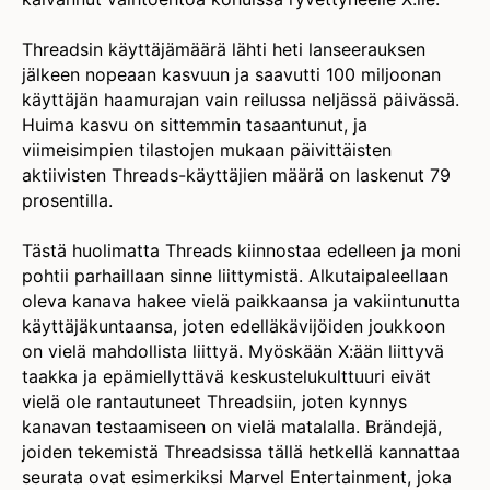
Threadsin käyttäjämäärä lähti heti lanseerauksen
jälkeen nopeaan kasvuun ja saavutti 100 miljoonan
käyttäjän haamurajan vain reilussa neljässä päivässä.
Huima kasvu on sittemmin tasaantunut, ja
viimeisimpien tilastojen mukaan päivittäisten
aktiivisten Threads-käyttäjien määrä on laskenut 79
prosentilla.
Tästä huolimatta Threads kiinnostaa edelleen ja moni
pohtii parhaillaan sinne liittymistä. Alkutaipaleellaan
oleva kanava hakee vielä paikkaansa ja vakiintunutta
käyttäjäkuntaansa, joten edelläkävijöiden joukkoon
on vielä mahdollista liittyä. Myöskään X:ään liittyvä
taakka ja epämiellyttävä keskustelukulttuuri eivät
vielä ole rantautuneet Threadsiin, joten kynnys
kanavan testaamiseen on vielä matalalla. Brändejä,
joiden tekemistä Threadsissa tällä hetkellä kannattaa
seurata ovat esimerkiksi Marvel Entertainment, joka