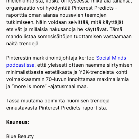
mielenkiintoista, koska oli kyseessä mikä ala tahansa,
organisaatio voi hyödyntää Pinterest Predicts -
raporttia oman alansa nousevien teemojen
tutkimiseen. Näin voidaan selvittää, mitä käyttäjät
etsivät ja millaisia hakusanoja he käyttävät. Tämä
mahdollistaa somesisältöjen tuottamisen vastaamaan
näitä trendejä.
Pinterestin markkinointijohtaja kertoo
Social
Minds
-
podcastissa
, että yleisesti ottaen näemme siirtymisen
minimalistisesta estetiikasta ja Y2K-trendeistä kohti
voimakkaammin 70-luvun innoittamaa maximalismia
ja “more is more” -ajatusmaailmaa.
Tässä muutama poiminta huomisen trendejä
ennustavasta Pinterest Predicts-raportista.
Kauneus:
Blue Beauty