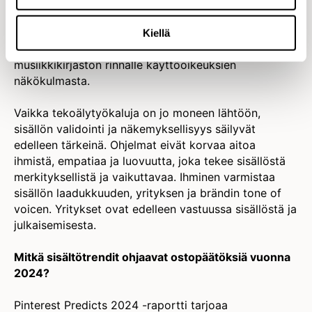
biisien luominen tekstin perusteella
tarjoaisi yrityksille
mahdollisuuden luoda jopa omia viraalihittejä
sovelluksessa. Tai vähintään laajentaisi
Kiellä
musiikinkäyttömahdollisuuksia rajallisen
musiikkikirjaston rinnalle käyttöoikeuksien
näkökulmasta.
Vaikka tekoälytyökaluja on jo moneen lähtöön,
sisällön validointi ja näkemyksellisyys säilyvät
edelleen tärkeinä. Ohjelmat eivät korvaa aitoa
ihmistä, empatiaa ja luovuutta, joka tekee sisällöstä
merkityksellistä ja vaikuttavaa. Ihminen varmistaa
sisällön laadukkuuden, yrityksen ja brändin tone of
voicen. Yritykset ovat edelleen vastuussa sisällöstä ja
julkaisemisesta.
Mitkä sisältötrendit ohjaavat ostopäätöksiä vuonna
2024?
Pinterest Predicts 2024 -raportti tarjoaa