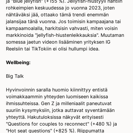
ja "Blue jellyfish" (+155 %). Jellyfish-hiustyyli nähtiin
rohkeimpien keskuudessa jo vuonna 2023, joten
nähtäväksi jää, ottaako tämä trendi enemmän
jalansijaa tänä vuonna. Jos toimisin kampaajana tai
kampaamoalalla, harkitsisin vahvasti, miten voisin
markkinoida "jellyfish-hiustenleikkauksia". Muutaman
somessa jaetun videon lisääminen yrityksen IG
Reelsiin tai TikTokiin ei olisi hullumpi idea.
Wellbeing:
Big Talk
Hyvinvoinnin saralla huomio kiinnittyy entistä
voimakkaammin yhteyden luomiseen kaikissa
ihmissuhteissa. Gen Z ja milleniaalit paneutuvat
suuriin kysymyksiin, jotka auttavat syventämään
yhteyttä. Hakutuloksissa näkyvät erityisesti
"Questions for couples to reconnect" (+480 %) ja
"Hot seat questions" (+825 %). Riippumatta