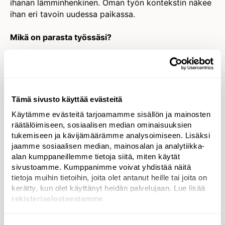
ihanan lämminhenkinen. Oman työn kontekstin näkee
ihan eri tavoin uudessa paikassa.
Mikä on parasta työssäsi?
Martina: Parasta ovat ihmiset sekä yhdessä
tekemisen meininki. On etuoikeutettu olo, kun saa
tehdä töitä niin luovien, taitavien ja hauskojen
ihmisten kanssa.
Tämä sivusto käyttää evästeitä
Käytämme evästeitä tarjoamamme sisällön ja mainosten
Markus: Veit sanat suustani, ihmiset sanon minäkin.
räätälöimiseen, sosiaalisen median ominaisuuksien
Paras hetki on aina se, kun yhdessä löydetään
tukemiseen ja kävijämäärämme analysoimiseen. Lisäksi
ratkaisu ja asiat etenevät.
jaamme sosiaalisen median, mainosalan ja analytiikka-
alan kumppaneillemme tietoja siitä, miten käytät
Mistä saat inspiraatiota ja mitä tykkäät tehdä vapaa-
sivustoamme. Kumppanimme voivat yhdistää näitä
ajalla?
tietoja muihin tietoihin, joita olet antanut heille tai joita on
kerätty, kun olet käyttänyt heidän palvelujaan. Lue lisää
Markus: Kivat työkaverit inspiroivat päivittäin. Vapaa-
rekisteriselosteestamme
.
ajalla löydän inspiraatiota kulttuurista: musiikin
kuuntelusta, sen tekemisestä ja siitä puhumisesta.