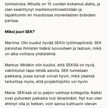
toimistosta. Minulla on 15 vuoden kokemus alalta, ja
olen keskittynyt markkinointiviestintään ja
tapahtumiin eri muodoissa monenlaisten brändien
parissa.
Miksi juuri SEK?
Martina: Olin kuullut hyvää SEKin työilmapiiristä. SEK
panostaa ihmisten lisäksi luovuuteen ja laatuun, mikä
on aika voittava yhdistelmä.
Markus: Minäkin olin kuullut, että SEKillä on hyvä,
vakiintunut tapa tehdä asioita. SEK tunnetaan
paikkana, jossa luovat voivat hyvin, mikä yleensä
tarkoittaa myös, että projektinjohto voi hyvin.
Maria: SEKissä oli jo paljon vanhoja kollegoita. Kaikki
ovat puhuneet paikasta tosi lämpimästi. Nyt kun olen
ehtinyt olla jo hetken, voin sanoa kulttuurin olevan