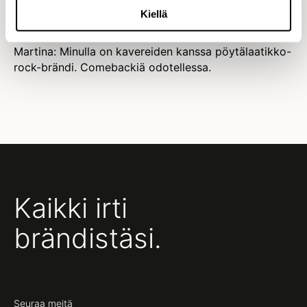
Markus: Osaan siteerata Sopranos-sarjasta melkein
Kiellä
kaikki vuorosanat.
Martina: Minulla on kavereiden kanssa pöytälaatikko-
rock-brändi. Comebackiä odotellessa.
Kaikki irti
brändistäsi.
Seuraa meitä