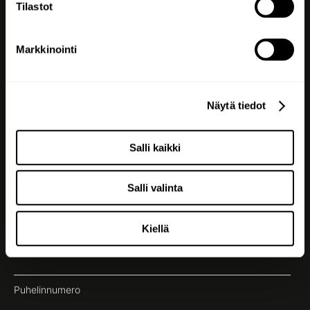
Tilastot
Kaikki irti
brändistäsi.
Markkinointi
Näytä tiedot
Seuraa meitä
Salli kaikki
Salli valinta
Jätä yhteydenottopyyntö
Kiellä
Etu- ja sukunimi
Puhelinnumero