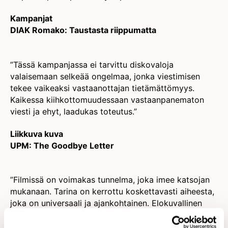
Kampanjat
DIAK Romako: Taustasta riippumatta
”Tässä kampanjassa ei tarvittu diskovaloja
valaisemaan selkeää ongelmaa, jonka viestimisen
tekee vaikeaksi vastaanottajan tietämättömyys.
Kaikessa kiihkottomuudessaan vastaanpanematon
viesti ja ehyt, laadukas toteutus.”
Liikkuva kuva
UPM: The Goodbye Letter
”Filmissä on voimakas tunnelma, joka imee katsojan
mukanaan. Tarina on kerrottu koskettavasti aiheesta,
joka on universaali ja ajankohtainen. Elokuvallinen
korkeatasoinen toteutus uskaltaa myös haastaa
katsojaa kuvakerronnallaan.”