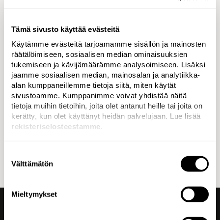
Ilmoitukset
Tämä sivusto käyttää evästeitä
Fazer: Rauhankyyhky
Käytämme evästeitä tarjoamamme sisällön ja mainosten
räätälöimiseen, sosiaalisen median ominaisuuksien
”Ikoninen suomalainen brändi juhlistaa
tukemiseen ja kävijämäärämme analysoimiseen. Lisäksi
jaamme sosiaalisen median, mainosalan ja analytiikka-
itsenäisyyspäivää näyttämällä vain tuotteensa taitetut
alan kumppaneillemme tietoja siitä, miten käytät
kääreet ja onnistuu samalla ottamaan kantaa
sivustoamme. Kumppanimme voivat yhdistää näitä
ajankohtaisiin aiheisiin. Idea sekä toteutus on
tietoja muihin tietoihin, joita olet antanut heille tai joita on
pysäyttävä, laadukas ja jättää vahvan muistijäljen.
kerätty, kun olet käyttänyt heidän palvelujaan. Lue lisää
Tämä mainos toimisi ilman logoakin ja mainostajan
rekisteriselosteestamme
.
tunnistaisi. Erinomaisen laadukas työ kaikilla tasoilla.”
Suostumuksen
Välttämätön
valinta
Mieltymykset