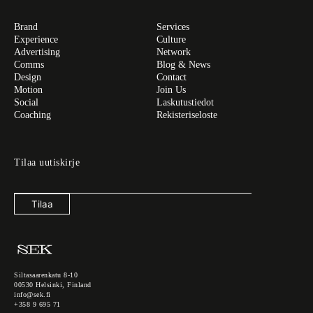
Brand
Services
Experience
Culture
Advertising
Network
Comms
Blog & News
Design
Contact
Motion
Join Us
Social
Laskutustiedot
Coaching
Rekisteriseloste
Tilaa uutiskirje
Tilaa
Siltasaarenkatu 8-10
00530 Helsinki, Finland
info@sek.fi
+358 9 695 71