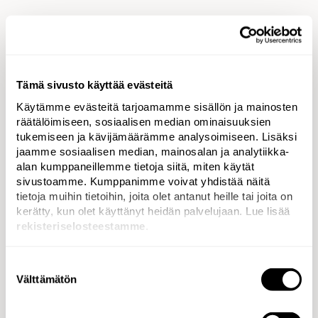
”Olen äärimmäisen otettu ja iloinen kunniasta päästä
kovatasoisen kansainvälisen kilpailun tuomaristoon.
Odotan malttamattomana, että pääsen tutustumaan
koko EMEA-alueen kovimpien viestintätöiden
Tämä sivusto käyttää evästeitä
kirjoon!”
Käytämme evästeitä tarjoamamme sisällön ja mainosten
räätälöimiseen, sosiaalisen median ominaisuuksien
tukemiseen ja kävijämäärämme analysoimiseen. Lisäksi
jaamme sosiaalisen median, mainosalan ja analytiikka-
alan kumppaneillemme tietoja siitä, miten käytät
Tänä vuonna tuomaristoon pääsi yhteensä kaksi
sivustoamme. Kumppanimme voivat yhdistää näitä
suomalaista. Sabre Awards on maailman suurin ja
tietoja muihin tietoihin, joita olet antanut heille tai joita on
kerätty, kun olet käyttänyt heidän palvelujaan. Lue lisää
arvostetuin viestintäalan kilpailu. EMEA-alueen
rekisteriselosteestamme
.
kilpailu järjestetään tulevana vuonna järjestyksessään
15 kertaa. Vuoden 2023 EMEA Sabre Awards -gaala
järjestetään maaliskuussa Frankfurtissa.
Suostumuksen
Välttämätön
valinta