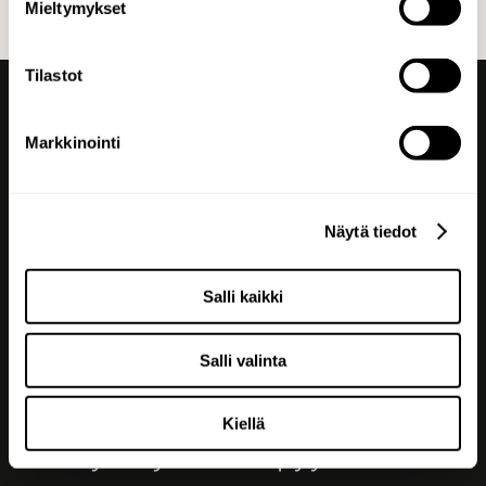
Mieltymykset
Tilastot
Markkinointi
Kaikki irti
brändistäsi.
Näytä tiedot
Salli kaikki
Seuraa meitä
Salli valinta
Kiellä
Jätä yhteydenottopyyntö