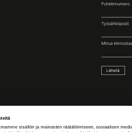
Puhelinnumero
Työsähköposti
Minua kiinnostaa
Lähetä
teitä
Tilaa uutiskirje
mamme sisällön ja mainosten räätälöimiseen, sosiaalisen medi