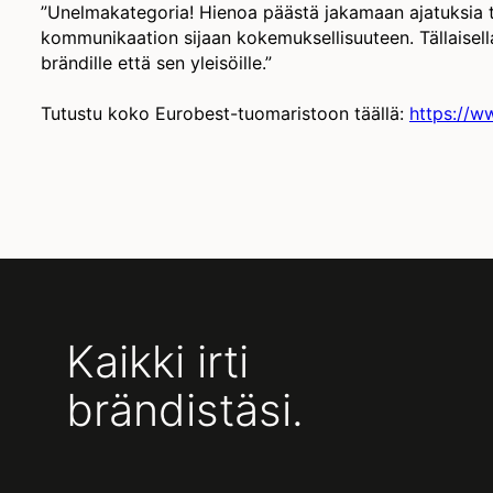
”Unelmakategoria! Hienoa päästä jakamaan ajatuksia t
kommunikaation sijaan kokemuksellisuuteen. Tällaisella 
brändille että sen yleisöille.”
Tutustu koko Eurobest-tuomaristoon täällä:
https://w
Kaikki irti
brändistäsi.