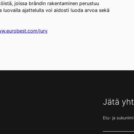
öistä, joissa brändin rakentaminen perustuu
luovalla ajattelulla voi aidosti luoda arvoa sekä
ww.eurobest.com/jury
Jätä yh
Etu- ja sukunimi