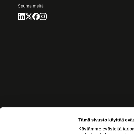
Seuraa meitä
Tämä sivusto käyttää eväs
Brand
Services
Experience
Culture
Käytämme evästeitä tarjoa
Advertising
Network