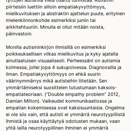
tyttöjen autismia vielä osattu tunnistaa. Autismin
piirteisiin luettiin silloin empatiakyvyttömyys,
mielikuvituksen ja abstraktin ajattelun puute, erityinen
mielenkiinnonkohde esimerkiksi juniin tai
arkkitehtuuriin. Minulla ei ollut mitään noista,
päinvastoin.
Monilla autisminkirjon ihmisillä on esimerkiksi
poikkeuksellisen vilkas mielikuvitus ja kyky ajatella
ainutlaatuisen visuaalisesti. Perheessäni on autismia
kolmessa, jollei jopa 4 sukupolvessa. Diagnoosilla ja
ilman. Empatiakyvyttömyys on ehkä suurin
väärinymmärrys mikä autisteihin liitetään. Sen
ymmärtämiseksi suosittelen tutustumaan kaksois-
empatiateoriaan. (”Double empathy problem” 2012,
Damian Milton). Vaikeudet kommunikaatiossa ja
empatian kokemisessa ovat kaksisuuntaisia. Ongelma
ei ole siis vain, että autisti ei ymmärrä neurotyypillistä
ihmistä ja osaa käyttäytyä odotusten mukaan, vaan
yhtä lailla neurotyypillinen ihminen ei ymmärrä