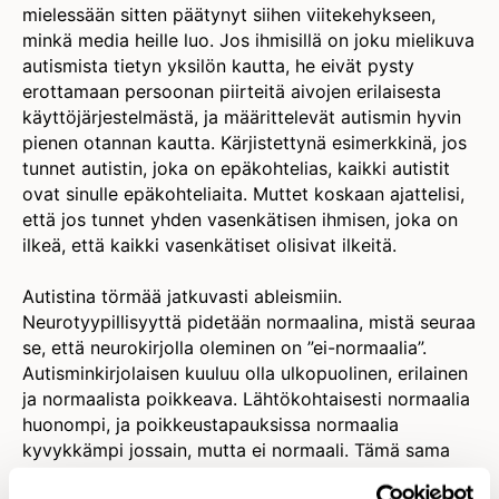
mielessään sitten päätynyt siihen viitekehykseen,
minkä media heille luo. Jos ihmisillä on joku mielikuva
autismista tietyn yksilön kautta, he eivät pysty
erottamaan persoonan piirteitä aivojen erilaisesta
käyttöjärjestelmästä, ja määrittelevät autismin hyvin
pienen otannan kautta. Kärjistettynä esimerkkinä, jos
tunnet autistin, joka on epäkohtelias, kaikki autistit
ovat sinulle epäkohteliaita. Muttet koskaan ajattelisi,
että jos tunnet yhden vasenkätisen ihmisen, joka on
ilkeä, että kaikki vasenkätiset olisivat ilkeitä.
Autistina törmää jatkuvasti ableismiin.
Neurotyypillisyyttä pidetään normaalina, mistä seuraa
se, että neurokirjolla oleminen on ”ei-normaalia”.
Autisminkirjolaisen kuuluu olla ulkopuolinen, erilainen
ja normaalista poikkeava. Lähtökohtaisesti normaalia
huonompi, ja poikkeustapauksissa normaalia
kyvykkämpi jossain, mutta ei normaali. Tämä sama
ajattelu koskee ihmisyyden kaikkia muotoja mitä