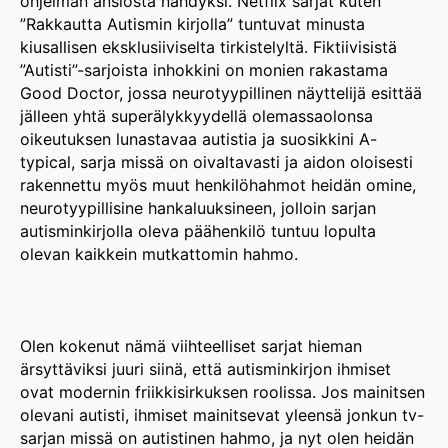
ohjelman ansiosta nähdyksi. Netflix sarjat kuten
”Rakkautta Autismin kirjolla” tuntuvat minusta
kiusallisen eksklusiiviselta tirkistelyltä. Fiktiivisistä
”Autisti”-sarjoista inhokkini on monien rakastama
Good Doctor, jossa neurotyypillinen näyttelijä esittää
jälleen yhtä superälykkyydellä olemassaolonsa
oikeutuksen lunastavaa autistia ja suosikkini A-
typical, sarja missä on oivaltavasti ja aidon oloisesti
rakennettu myös muut henkilöhahmot heidän omine,
neurotyypillisine hankaluuksineen, jolloin sarjan
autisminkirjolla oleva päähenkilö tuntuu lopulta
olevan kaikkein mutkattomin hahmo.
Olen kokenut nämä viihteelliset sarjat hieman
ärsyttäviksi juuri siinä, että autisminkirjon ihmiset
ovat modernin friikkisirkuksen roolissa. Jos mainitsen
olevani autisti, ihmiset mainitsevat yleensä jonkun tv-
sarjan missä on autistinen hahmo, ja nyt olen heidän