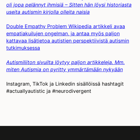
oli jopa pelännyt ihmisiä – Sitten hän löysi historiasta
useita autismin kirjolla olleita naisia
Double Empathy Problem Wikipedia artikkeli avaa
empatiakuilujen ongelman, ja antaa myös paljon
kattavaa lisätietoa autistien perspektiivistä autismin
tutkimuksessa
Autismiliiton sivuilta löytyy paljon artikkeleja. Mm.
miten Autismia on pyritty ymmärtämään nykyään
Instagram, TikTok ja Linkedin sisällöissä hashtagit
#actuallyautistic ja #neurodivergent