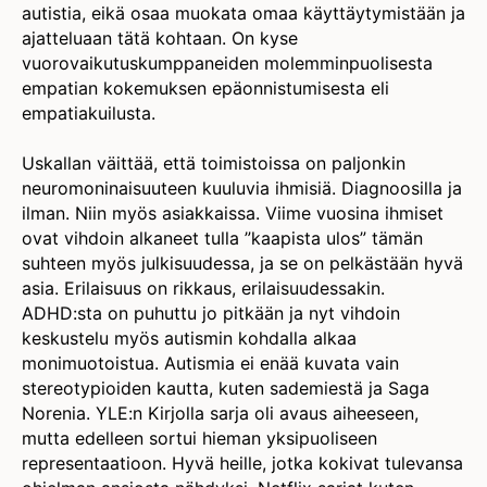
autistia, eikä osaa muokata omaa käyttäytymistään ja
ajatteluaan tätä kohtaan. On kyse
vuorovaikutuskumppaneiden molemminpuolisesta
empatian kokemuksen epäonnistumisesta eli
empatiakuilusta.
Uskallan väittää, että toimistoissa on paljonkin
neuromoninaisuuteen kuuluvia ihmisiä. Diagnoosilla ja
ilman. Niin myös asiakkaissa. Viime vuosina ihmiset
ovat vihdoin alkaneet tulla ”kaapista ulos” tämän
suhteen myös julkisuudessa, ja se on pelkästään hyvä
asia. Erilaisuus on rikkaus, erilaisuudessakin.
ADHD:sta on puhuttu jo pitkään ja nyt vihdoin
keskustelu myös autismin kohdalla alkaa
monimuotoistua. Autismia ei enää kuvata vain
stereotypioiden kautta, kuten sademiestä ja Saga
Norenia. YLE:n Kirjolla sarja oli avaus aiheeseen,
mutta edelleen sortui hieman yksipuoliseen
representaatioon. Hyvä heille, jotka kokivat tulevansa