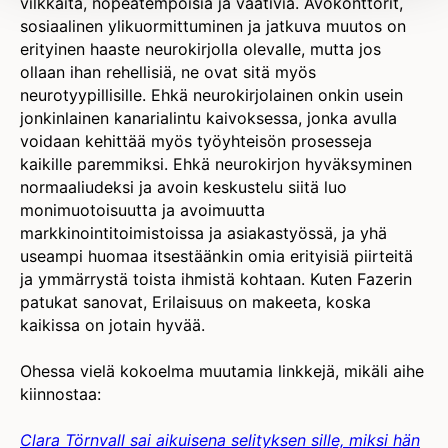
vilkkaita, nopeatempoisia ja vaativia. Avokonttorit,
sosiaalinen ylikuormittuminen ja jatkuva muutos on
erityinen haaste neurokirjolla olevalle, mutta jos
ollaan ihan rehellisiä, ne ovat sitä myös
neurotyypillisille. Ehkä neurokirjolainen onkin usein
jonkinlainen kanarialintu kaivoksessa, jonka avulla
voidaan kehittää myös työyhteisön prosesseja
kaikille paremmiksi. Ehkä neurokirjon hyväksyminen
normaaliudeksi ja avoin keskustelu siitä luo
monimuotoisuutta ja avoimuutta
markkinointitoimistoissa ja asiakastyössä, ja yhä
useampi huomaa itsestäänkin omia erityisiä piirteitä
ja ymmärrystä toista ihmistä kohtaan. Kuten Fazerin
patukat sanovat, Erilaisuus on makeeta, koska
kaikissa on jotain hyvää.
Ohessa vielä kokoelma muutamia linkkejä, mikäli aihe
kiinnostaa:
Clara Törnvall sai aikuisena selityksen sille, miksi hän