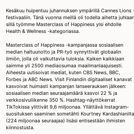
Kesäkuu huipentuu juhannuksen ympärillä Cannes Lions 
festivaaliin. Tänä vuonna meillä oli todella aihetta juhlaan
sillä työmme Masterclass of Happiness ylsi ehdolle
Health & Wellness -kategoriassa.
Masterclass of Happiness -kampanjassa sosiaalisen
median haltuunotto ja PR-työ synnyttivät globaalin
ilmiön, jolla oli vaikuttavia tuloksia. Kaiken kaikkiaan
saimme yli 2500 mediaosumaa maailmanlaajuisesti.
Aiheesta uutisoivat mediat, kuten CBS News, BBC,
Forbes ja ABC News. Visit Finlandin digitaaliset kanavat
kasvoivat huimasti kampanjan lanseerauksen jälkeen:
sosiaalisen median seuraajamäärä kasvoi 22 % ja
verkkosivuliikenne 350 %. Hashtag-näyttökerrat
TikTokissa ylittivät 9,6 miljoonaa. Yllättävä Instagram-
suosituksen saaminen sometähti Kourtney Kardashianilt
(224 miljoonaa seuraajaa) lisäsi entisestään ihmisten
kiinnostusta.