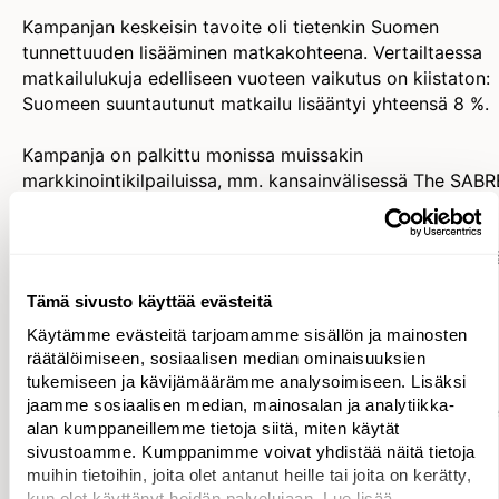
Kampanjan keskeisin tavoite oli tietenkin Suomen
tunnettuuden lisääminen matkakohteena. Vertailtaessa
matkailulukuja edelliseen vuoteen vaikutus on kiistaton:
Suomeen suuntautunut matkailu lisääntyi yhteensä 8 %.
Kampanja on palkittu monissa muissakin
markkinointikilpailuissa, mm. kansainvälisessä The SABR
Awards EMEAssa.
"Suomalainen elämäntapa edustaa positiivista näkemyst
yleisen onnellisuustason laskiessa maailmanlaajuisesti*.
Tämä sivusto käyttää evästeitä
Tämä on meille tekijöille tosi tärkeä ja merkityksellinen
aihe, joka lähtee aidoista lähtökohdista. Olemme
Käytämme evästeitä tarjoamamme sisällön ja mainosten
räätälöimiseen, sosiaalisen median ominaisuuksien
halunneet jakaa suomalaista elämäntapaa ja
tukemiseen ja kävijämäärämme analysoimiseen. Lisäksi
onnellisuutta. Uskon, että se näkyy kampanjan
jaamme sosiaalisen median, mainosalan ja analytiikka-
kansainvälisessä kisamenestyksessä.” kertoo Suvi Lähde
alan kumppaneillemme tietoja siitä, miten käytät
SEKin vastaava luova johtaja.
sivustoamme. Kumppanimme voivat yhdistää näitä tietoja
muihin tietoihin, joita olet antanut heille tai joita on kerätty,
Case-video:
kun olet käyttänyt heidän palvelujaan. Lue lisää