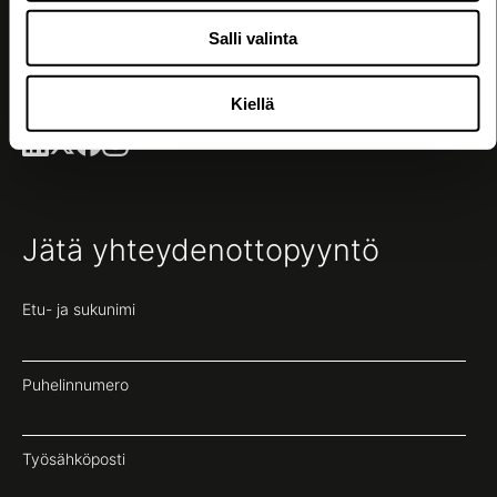
Salli valinta
Kiellä
Seuraa meitä
Jätä yhteydenottopyyntö
Etu- ja sukunimi
Puhelinnumero
Työsähköposti