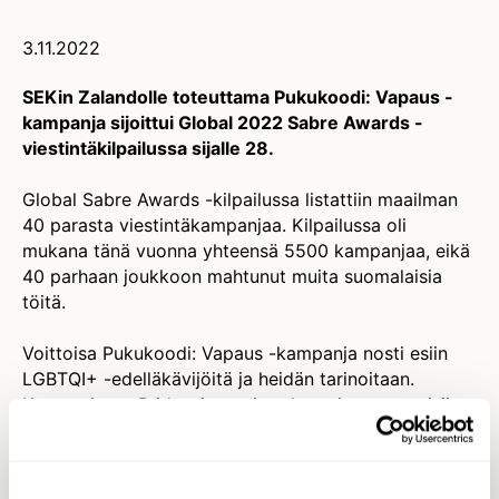
3.11.2022
SEKin Zalandolle toteuttama Pukukoodi: Vapaus -
kampanja sijoittui Global 2022 Sabre Awards -
viestintäkilpailussa sijalle 28.
Global Sabre Awards -kilpailussa listattiin maailman
40 parasta viestintäkampanjaa. Kilpailussa oli
mukana tänä vuonna yhteensä 5500 kampanjaa, eikä
40 parhaan joukkoon mahtunut muita suomalaisia
töitä.
Voittoisa Pukukoodi: Vapaus -kampanja nosti esiin
LGBTQI+ -edelläkävijöitä ja heidän tarinoitaan.
Kampanjassa Pride-pioneerit pukeutuivat vaatteisiin,
joihin he olisivat halunneet pukeutua aikana, kun se
oli tabu.