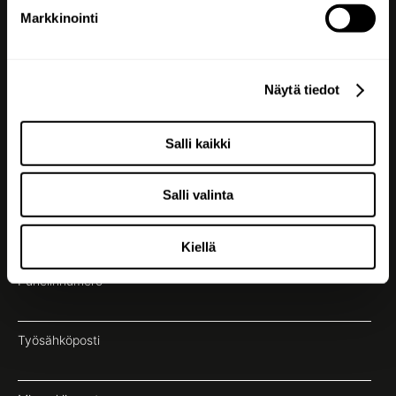
Markkinointi
Seuraa meitä
Näytä tiedot
Salli kaikki
Jätä yhteydenottopyyntö
Salli valinta
Etu- ja sukunimi
Kiellä
Puhelinnumero
Työsähköposti