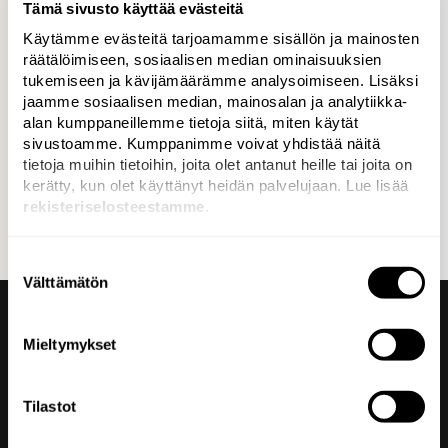
Kampanja juhlisti ihmisiä, jotka joutuivat vuosia sitten
Tämä sivusto käyttää evästeitä
piilottamaan todellisen itsensä ja mukautumaan
Käytämme evästeitä tarjoamamme sisällön ja mainosten
aikansa vallitseviin pukeutumiskoodeihin ja normeihin,
räätälöimiseen, sosiaalisen median ominaisuuksien
mutta joilla oli myös rohkeutta astua esiin ja taistella
tukemiseen ja kävijämäärämme analysoimiseen. Lisäksi
epäoikeudenmukaisuutta vastaan.
jaamme sosiaalisen median, mainosalan ja analytiikka-
alan kumppaneillemme tietoja siitä, miten käytät
sivustoamme. Kumppanimme voivat yhdistää näitä
Mukana kampanjan tekemisessä oli myös
tietoja muihin tietoihin, joita olet antanut heille tai joita on
tuotantoyhtiö Simelius Simelius.
kerätty, kun olet käyttänyt heidän palvelujaan. Lue lisää
rekisteriselosteestamme
.
Suostumuksen
Välttämätön
valinta
Mieltymykset
Kaikki irti
brändistäsi.
Tilastot