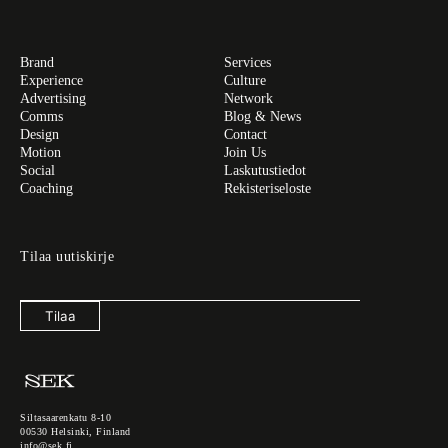
Brand
Services
Experience
Culture
Advertising
Network
Comms
Blog & News
Design
Contact
Motion
Join Us
Social
Laskutustiedot
Coaching
Rekisteriseloste
Tilaa uutiskirje
Tilaa
Siltasaarenkatu 8-10
00530 Helsinki, Finland
info@sek.fi