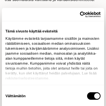
Tämä sivusto käyttää evästeitä
Käytämme evästeitä tarjoamamme sisällön ja mainosten
räätälöimiseen, sosiaalisen median ominaisuuksien
tukemiseen ja kävijämäärämme analysoimiseen. Lisäksi
Toteutus
jaamme sosiaalisen median, mainosalan ja analytiikka-
alan kumppaneillemme tietoja siitä, miten käytät
Klassinen kampanja, jossa kukaan ei sano mitään,
sivustoamme. Kumppanimme voivat yhdistää näitä
kukaan ei pelaa mitään, eikä kukaan voita mitään.
tietoja muihin tietoihin, joita olet antanut heille tai joita on
Jokainen mainos on silti ääriään myöten Lottoa.
kerätty, kun olet käyttänyt heidän palvelujaan. Lue lisää
rekisteriselosteestamme
.
Suostumuksen
Välttämätön
valinta