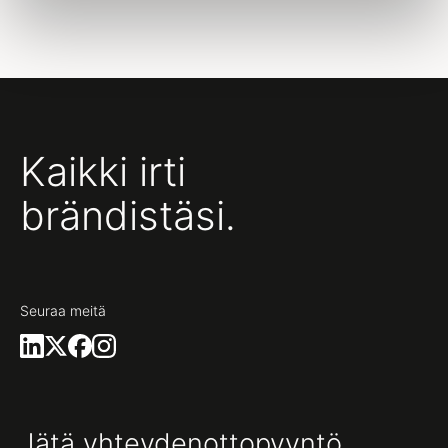
Kaikki irti
brändistäsi.
Seuraa meitä
Jätä yhteydenottopyyntö