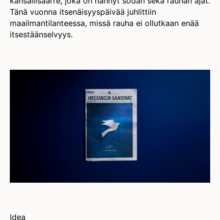
kansallisaarre, joka on nähnyt sodan sekä rauhan ajat.
Tänä vuonna itsenäisyyspäivää juhlittiin
maailmantilanteessa, missä rauha ei ollutkaan enää
itsestäänselvyys.
Idea