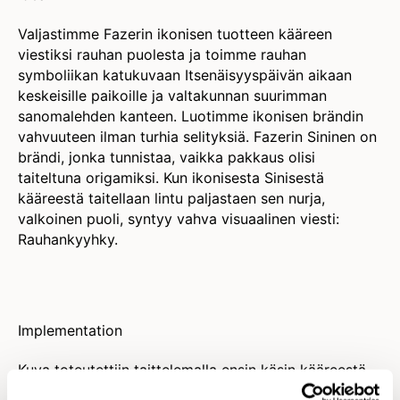
Valjastimme Fazerin ikonisen tuotteen kääreen
viestiksi rauhan puolesta ja toimme rauhan
symboliikan katukuvaan Itsenäisyyspäivän aikaan
keskeisille paikoille ja valtakunnan suurimman
sanomalehden kanteen. Luotimme ikonisen brändin
vahvuuteen ilman turhia selityksiä. Fazerin Sininen on
brändi, jonka tunnistaa, vaikka pakkaus olisi
taiteltuna origamiksi. Kun ikonisesta Sinisestä
kääreestä taitellaan lintu paljastaen sen nurja,
valkoinen puoli, syntyy vahva visuaalinen viesti:
Rauhankyyhky.
Implementation
Kuva toteutettiin taittelemalla ensin käsin kääreestä
kyyhkyorigami, joka sitten 3D mallinnettiin