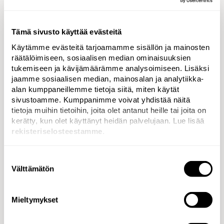
jatkotyöstöä verten. Kuvassa luotettiin
yksinkertaistuksen voimaan ja minimalismin
kauneuteen. Jokainen taitos ja varjo on tarkkaan
Tämä sivusto käyttää evästeitä
harkittu. Sinisen kääreestä jätettiin näkyviin vain sen
Käytämme evästeitä tarjoamamme sisällön ja mainosten
verran kuin tarpeellista. Myös tekstin osuus jätettiin
räätälöimiseen, sosiaalisen median ominaisuuksien
minimaaliseksi. Nykyinen slogan “Tahdo hyvää”
tukemiseen ja kävijämäärämme analysoimiseen. Lisäksi
yhdistettynä Sinisen kääreestä taiteltuun valkoiseen
jaamme sosiaalisen median, mainosalan ja analytiikka-
rauhankyyhkyyn, muodostaa yhdessä kauniin
alan kumppaneillemme tietoja siitä, miten käytät
kannanoton rauhan puolesta.
sivustoamme. Kumppanimme voivat yhdistää näitä
tietoja muihin tietoihin, joita olet antanut heille tai joita on
kerätty, kun olet käyttänyt heidän palvelujaan. Lue lisää
rekisteriselosteestamme
.
(Unable to resolve media?)
Suostumuksen
Impact
Välttämätön
valinta
Fazerin Sinisen Rauhankyyhky noteerattiin mediassa
Mieltymykset
niin Suomessa kuin ulkomailla.