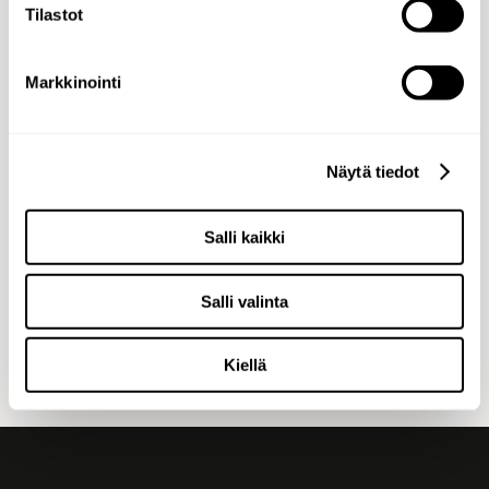
Tilastot
Markkinointi
Ads of the world
The Dove of Peace
MarkkinointiUutiset
Fazerin Sinisen kääre symboloi rauhaa uudessa
Näytä tiedot
kampanjassa
Little Black Book
Salli kaikki
Finnish Chocolate Brand Fazer Harnesses Its
Packaging to Respect Peace
Salli valinta
Kiellä