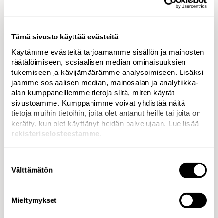
Erottuvaa viestintää, joka viestii
työn merkityksellisyydestä
Tämä sivusto käyttää evästeitä
Käytämme evästeitä tarjoamamme sisällön ja mainosten
Tavoitteen saavuttamiseksi viestintä kaipasi
räätälöimiseen, sosiaalisen median ominaisuuksien
rohkeutta ja näkemyksellisyyttä. Katse suunnattiin
tukemiseen ja kävijämäärämme analysoimiseen. Lisäksi
suuriin yhteiskunnallisiin kysymyksiin, kuten
jaamme sosiaalisen median, mainosalan ja analytiikka-
väestökehitykseen ja julkiseen talouteen. Sisällöissä
alan kumppaneillemme tietoja siitä, miten käytät
ei haluttu kaihtaa kunnille kipeitäkään aiheita, kuten
sivustoamme. Kumppanimme voivat yhdistää näitä
tietoja muihin tietoihin, joita olet antanut heille tai joita on
harvenevien maaseutukuntien tulevaisuutta tai sote-
kerätty, kun olet käyttänyt heidän palvelujaan. Lue lisää
uudistuksen moninaisia vaikutuksia, vaan tavoitteena
rekisteriselosteestamme
.
oli käydä keskustelua kaikista kuntien kohtaamista
haasteista – ratkaisuhakuisesti.
Suostumuksen
Välttämätön
valinta
Näkyvyyden kasvua ja
Mieltymykset
mielikuvan terävöitymistä