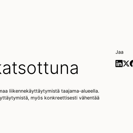
Jaa
katsottuna
aa liikennekäyttäytymistä taajama-alueella.
yttäytymistä, myös konkreettisesti vähentää