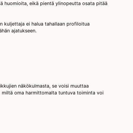
yä huomioita, eikä pientä ylinopeutta osata pitää
 kuljettaja ei halua tahallaan profiloitua
tähän ajatukseen.
kkujien näkökulmasta, se voisi muuttaa
 miltä oma harmittomalta tuntuva toiminta voi