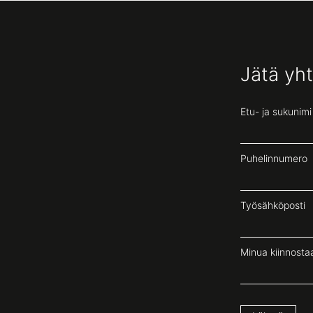
Jätä yh
Etu- ja sukunimi
Puhelinnumero
Työsähköposti
Minua kiinnostaa