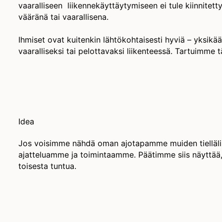
vaaralliseen liikennekäyttäytymiseen ei tule kiinnitett
vääränä tai vaarallisena.
Ihmiset ovat kuitenkin lähtökohtaisesti hyviä – yksikään
vaaralliseksi tai pelottavaksi liikenteessä. Tartuimme 
Idea
Jos voisimme nähdä oman ajotapamme muiden tiellälii
ajatteluamme ja toimintaamme. Päätimme siis näyttää,
toisesta tuntua.