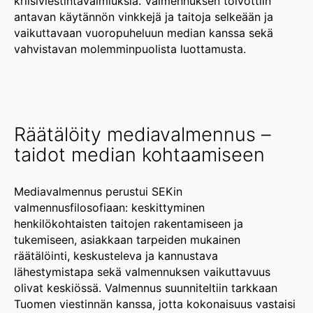
kriisiviestintävalmiuksia. Valmennuksen toivottiin
antavan käytännön vinkkejä ja taitoja selkeään ja
vaikuttavaan vuoropuheluun median kanssa sekä
vahvistavan molemminpuolista luottamusta.
Räätälöity mediavalmennus –
taidot median kohtaamiseen
Mediavalmennus perustui SEKin
valmennusfilosofiaan: keskittyminen
henkilökohtaisten taitojen rakentamiseen ja
tukemiseen, asiakkaan tarpeiden mukainen
räätälöinti, keskusteleva ja kannustava
lähestymistapa sekä valmennuksen vaikuttavuus
olivat keskiössä. Valmennus suunniteltiin tarkkaan
Tuomen viestinnän kanssa, jotta kokonaisuus vastaisi