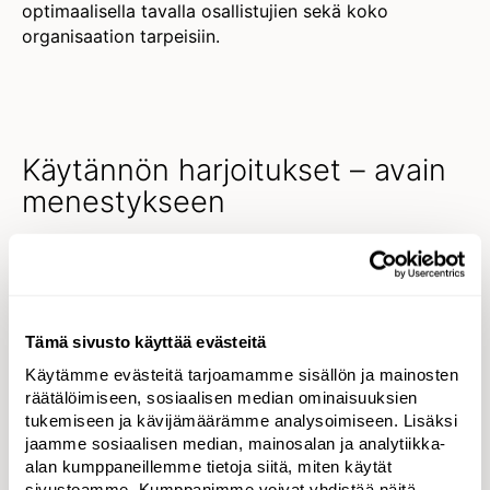
optimaalisella tavalla osallistujien sekä koko
organisaation tarpeisiin.
Käytännön harjoitukset – avain
menestykseen
Tampereella toteutettu mediavalmennus sisälsi sekä
teoriaosuuksia että simuloituja
haastatteluharjoituksia. Haastattelutilanteet
rakennettiin osallistujien roolin ja lähtötason
Tämä sivusto käyttää evästeitä
mukaisesti, ja teoriaosuudet käsittelivät media- ja
Käytämme evästeitä tarjoamamme sisällön ja mainosten
kriisiviestinnän eri osa-alueita. Osallistujat pääsivät
räätälöimiseen, sosiaalisen median ominaisuuksien
turvallisessa ympäristössä harjoittelemaan
tukemiseen ja kävijämäärämme analysoimiseen. Lisäksi
vuoropuhelutaitoja ja saivat samalla henkilökohtaista
jaamme sosiaalisen median, mainosalan ja analytiikka-
palautetta.
alan kumppaneillemme tietoja siitä, miten käytät
sivustoamme. Kumppanimme voivat yhdistää näitä