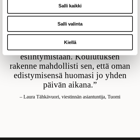
”Valmennus antoi meille tukea ja
Salli kaikki
varmuutta median kanssa
toimimiseen. Harjoitteiden avulla
Salli valinta
osallistujat pystyivät tunnistamaan
omat vahvuutensa sekä
Kiellä
konkreettisesti kehittämään omaa
esiintymistään. Koulutuksen
rakenne mahdollisti sen, että oman
edistymisensä huomasi jo yhden
päivän aikana.”
– Laura Tähkävuori, viestinnän asiantuntija, Tuomi